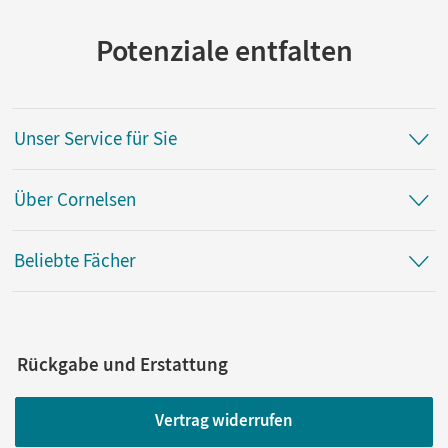
erworben werden.
Potenziale entfalten
Verlag
Cornelsen Verlag
Autor/-in
Unser Service für Sie
Jäger, Wolfgang; Möller, Silke
Über Cornelsen
Beliebte Fächer
Rückgabe und Erstattung
Vertrag widerrufen