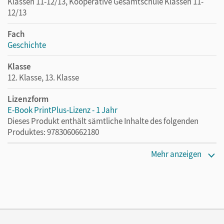
Klassen 11-12/13, Kooperative Gesamtschule Klassen 11-
12/13
Fach
Geschichte
Klasse
12. Klasse, 13. Klasse
Lizenzform
E-Book PrintPlus-Lizenz - 1 Jahr
Dieses Produkt enthält sämtliche Inhalte des folgenden
Produktes: 9783060662180
Erscheinungsdatum
Mehr anzeigen
07.02.2024
Lizenztext
Die kostengünstige Lizenz für diejenigen, die das E-Book
ein Jahr lang ergänzend zum Print-Titel nutzen möchten.
Diese Lizenz kann nur von Lehrkräften und Schulen