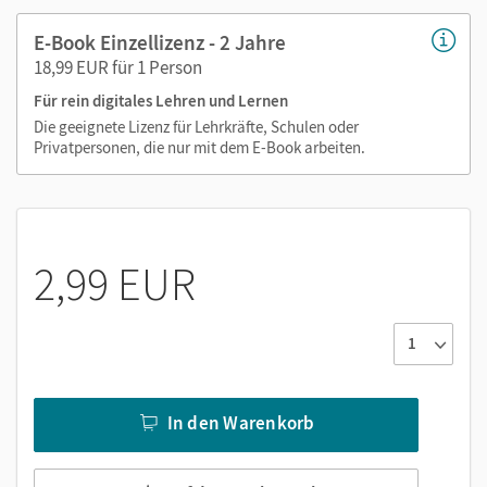
Videos
E-Book Einzellizenz - 2 Jahre
Interaktive Übungen
18,99 EUR für 1 Person
PDF-Dateien
Für rein digitales Lehren und Lernen
Externe Weblinks zu Erklärfilmen, Dokumenten,
Die geeignete Lizenz für Lehrkräfte, Schulen oder
Bildern und Texten
Privatpersonen, die nur mit dem E-Book arbeiten.
Grafiken
2,99 EUR
In den Warenkorb