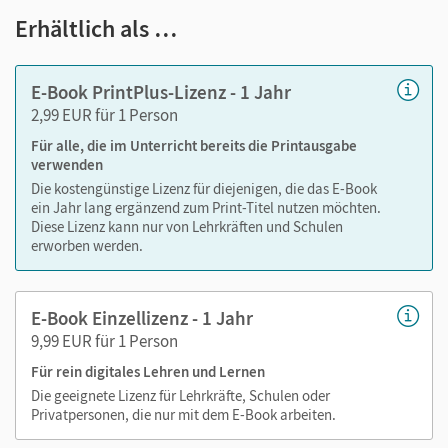
Notizen erstellen
Erhältlich als …
Markierungen setzen
Text ergänzen
E-Book PrintPlus-Lizenz - 1 Jahr
Lesezeichen hinzufügen
2,99 EUR für 1 Person
im Text suchen
Für alle, die im Unterricht bereits die Printausgabe
zoomen
verwenden
Die kostengünstige Lizenz für diejenigen, die das E-Book
Die Medien sind wichtige Bestandteile dieses E-Books. Sie
ein Jahr lang ergänzend zum Print-Titel nutzen möchten.
sind seitengenau platziert, damit Sie und Ihre Schüler/-innen
Diese Lizenz kann nur von Lehrkräften und Schulen
jederzeit unkompliziert darauf zugreifen können. So
erworben werden.
gestalten Sie das Lehren und Lernen zeitsparend und
abwechslungsreich. Kein Medienwechsel! Kein
E-Book Einzellizenz - 1 Jahr
zeitaufwendiges Suchen!
9,99 EUR für 1 Person
Für rein digitales Lehren und Lernen
Medien in diesem E-Book:
Die geeignete Lizenz für Lehrkräfte, Schulen oder
Privatpersonen, die nur mit dem E-Book arbeiten.
Audios