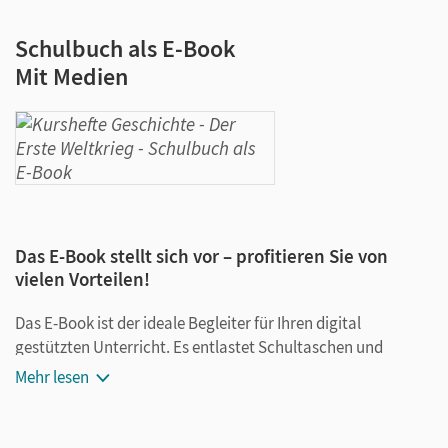
Schulbuch als E-Book
Mit Medien
Das E-Book stellt sich vor – profitieren Sie von
vielen Vorteilen!
Das E-Book ist der ideale Begleiter für Ihren digital
gestützten Unterricht. Es entlastet Schultaschen und
Rucksäcke und ist jederzeit unkompliziert verfügbar.
Mehr lesen
Außerdem unterstützt es mit vielen digitalen Funktionen
das Lehren und Lernen: