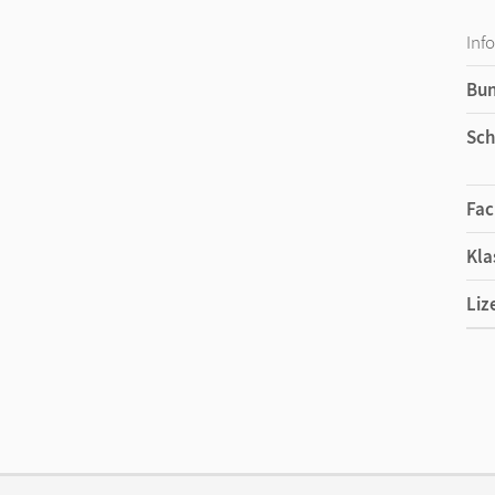
Inf
Bu
Sch
Fac
Kla
Liz
Ers
Liz
Ver
Aut