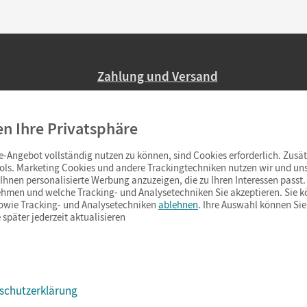
Zahlung und Versand
Nur 2,95 EUR Versandkosten in Deutsc
en Ihre Privatsphäre
Ab 59,– EUR Bestellwert liefern wir ve
(Lieferung in 3–6 Tagen).
-Angebot vollständig nutzen zu können, sind Cookies erforderlich. Zusät
ols. Marketing Cookies und andere Trackingtechniken nutzen wir und uns
hnen personalisierte Werbung anzuzeigen, die zu Ihren Interessen passt. 
hmen und welche Tracking- und Analysetechniken Sie akzeptieren. Sie k
sowie Tracking- und Analysetechniken
ablehnen
. Ihre Auswahl können Sie
 später jederzeit aktualisieren
schutzerklärung
s & Co.