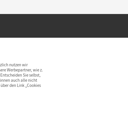
hland beim Kauf im Cornelsen Onlineshop.
rsandkostenfrei innerhalb Deutschlands
zlich nutzen wir
ere Werbepartner, wie z.
Entscheiden Sie selbst,
önnen auch alle nicht
 über den Link „Cookies
© Cornelsen Verlag 2026