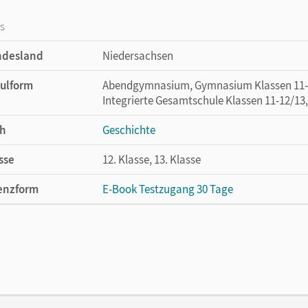
os
ndesland
Niedersachsen
ulform
Abendgymnasium, Gymnasium Klassen 11-12/
Integrierte Gesamtschule Klassen 11-12/13
h
Geschichte
sse
12. Klasse, 13. Klasse
enzform
E-Book Testzugang 30 Tage
cheinungsdatum
03.08.2021
enztext
Kostenloser Zugang, um das E-Book 30 Tage
lag
Cornelsen Verlag
or/-in
Möller, Silke