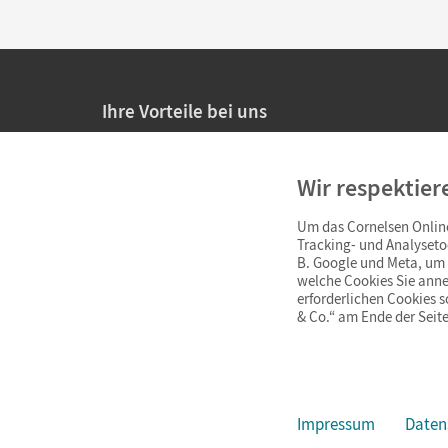
Ihre Vorteile bei uns
20% Prüfnachlass für Lehrkräfte
Wir respektier
Persönliche Angebote für Lehrkräfte
Um das Cornelsen Online
Sicheres Einkaufen mit SSL-Verschlüsselung
Tracking- und Analyseto
B. Google und Meta, um I
Verlängerte
Widerrufsfrist
von 4 Wochen
welche Cookies Sie anne
erforderlichen Cookies 
& Co.“ am Ende der Seite
Schnelle und einfache Retourenabwicklung
Impressum
Daten
Impressum
AGB
Datenschutz
Barrierefreiheit
Cookie