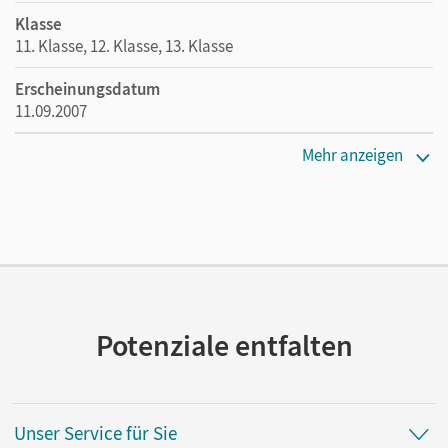
Klasse
11. Klasse, 12. Klasse, 13. Klasse
Erscheinungsdatum
11.09.2007
Maße
Mehr anzeigen
Länge: 23,7 cm, Breite: 16,9 cm, Höhe: 0,4 cm
Verlag
Cornelsen Verlag
Autor/-in
Walther, Jürgen; Both, Hermann
Potenziale entfalten
Unser Service für Sie