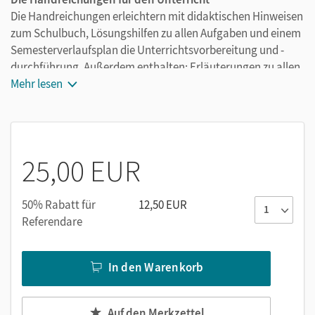
Die Handreichungen erleichtern mit didaktischen Hinweisen
zum Schulbuch, Lösungshilfen zu allen Aufgaben und einem
Semesterverlaufsplan die Unterrichtsvorbereitung und -
durchführung. Außerdem enthalten: Erläuterungen zu allen
Materialien, Visualisierungen und Zusatzmaterialien als
Mehr lesen
Kopiervorlagen.
25,00 EUR
50% Rabatt für
12,50 EUR
Referendare
In den Warenkorb
Auf den Merkzettel