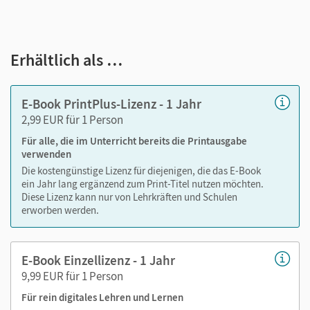
Außerdem unterstützt es mit vielen digitalen Funktionen
das Lehren und Lernen:
Notizen erstellen
Erhältlich als …
Markierungen setzen
Text ergänzen
E-Book PrintPlus-Lizenz - 1 Jahr
Lesezeichen hinzufügen
2,99 EUR für 1 Person
im Text suchen
Für alle, die im Unterricht bereits die Printausgabe
zoomen
verwenden
Die kostengünstige Lizenz für diejenigen, die das E-Book
Die Medien sind wichtige Bestandteile dieses E-Books. Sie
ein Jahr lang ergänzend zum Print-Titel nutzen möchten.
sind seitengenau platziert, damit Sie und Ihre Schüler/-innen
Diese Lizenz kann nur von Lehrkräften und Schulen
jederzeit unkompliziert darauf zugreifen können. So
erworben werden.
gestalten Sie das Lehren und Lernen zeitsparend und
abwechslungsreich. Kein Medienwechsel! Kein
E-Book Einzellizenz - 1 Jahr
zeitaufwendiges Suchen!
9,99 EUR für 1 Person
Für rein digitales Lehren und Lernen