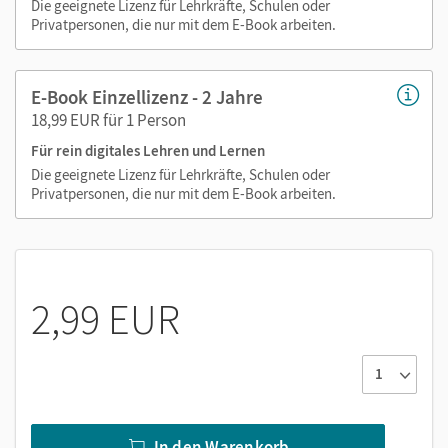
Medien in diesem E-Book:
Die geeignete Lizenz für Lehrkräfte, Schulen oder
Privatpersonen, die nur mit dem E-Book arbeiten.
Audios
Videos
E-Book Einzellizenz - 2 Jahre
Interaktive Übungen
18,99 EUR für 1 Person
PDF-Dateien
Für rein digitales Lehren und Lernen
Externe Weblinks zu Erklärfilmen, Dokumenten,
Die geeignete Lizenz für Lehrkräfte, Schulen oder
Bildern und Texten
Privatpersonen, die nur mit dem E-Book arbeiten.
Grafiken
2,99 EUR
In den Warenkorb