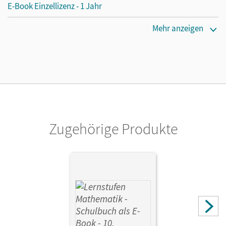
E-Book Einzellizenz - 1 Jahr
Erscheinungsdatum
Mehr anzeigen
21.04.2016
Lizenztext
Die geeignete Lizenz für Lehrkräfte, Schulen oder
Privatpersonen, die nur mit dem E-Book arbeiten.
Verlag
Cornelsen Verlag
Zugehörige Produkte
Autor/-in
Wennekers, Udo; Verhoeven, Martina; Gabriel, Ilona;
Knospe, Ines; Koullen, Reinhold; Hecht, Wolfgang; Paffen,
Hans-Helmut; Reufsteck, Günther; Zillgens, Rainer; Sprehe,
Christine; Berkemeier, Helga; Kreuz, Jeannine; Nix, Frank;
Oster, Barbara; Ostrow, Doris; Schmitz, Wilhelm;
Strohmayer, Herbert; Schenk, Gabriele; Kalvelage, Kurt;
Schaefer, Jutta; Cornetz, Elke; Leppig, Manfred; Spiering,
Helmut; Vergoßen, Herbert; Warthorst, Alfred;