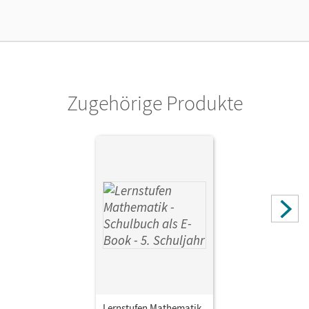
Lizenztext
Kostenloser Zugang, um das E-Book 30 Tage lang zu testen
Verlag
Cornelsen Verlag
Zugehörige Produkte
Autor/-in
Leppig, Manfred; Hecht, Wolfgang; Gabriel, Ilona;
Schönthaler, Ingeborg; Kalvelage, Kurt; Vergoßen,
Herbert; Berkemeier, Helga; Spiering, Helmut
Lernstufen Mathematik