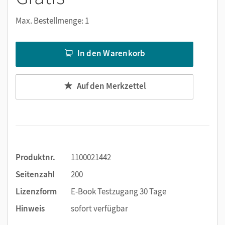
Notizen erstellen
Markierungen setzen
Max. Bestellmenge: 1
Text ergänzen
Lesezeichen hinzufügen
In den Warenkorb
Suchen im Text
Zoomen
Auf den Merkzettel
Produktnr.
1100021442
Seitenzahl
200
Lizenzform
E-Book Testzugang 30 Tage
Hinweis
sofort verfügbar