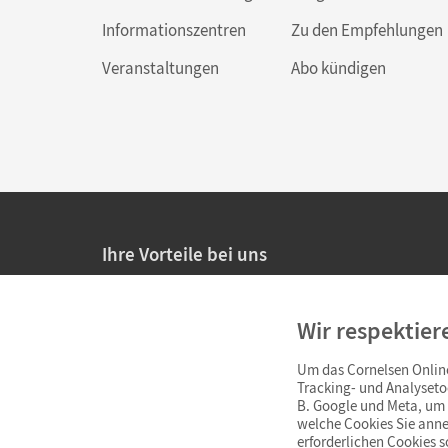
Informationszentren
Zu den Empfehlungen
Veranstaltungen
Abo kündigen
Ihre Vorteile bei uns
20% Prüfnachlass für Lehrkräfte
Wir respektier
Persönliche Angebote für Lehrkräfte
Um das Cornelsen Online
Sicheres Einkaufen mit SSL-Verschlüsselung
Tracking- und Analyseto
B. Google und Meta, um I
Verlängerte
Widerrufsfrist
von 4 Wochen
welche Cookies Sie anne
erforderlichen Cookies 