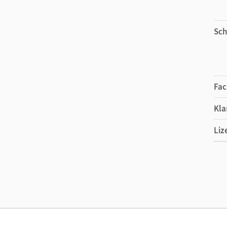
Sch
Fac
Kla
Liz
Ers
Ver
Aut