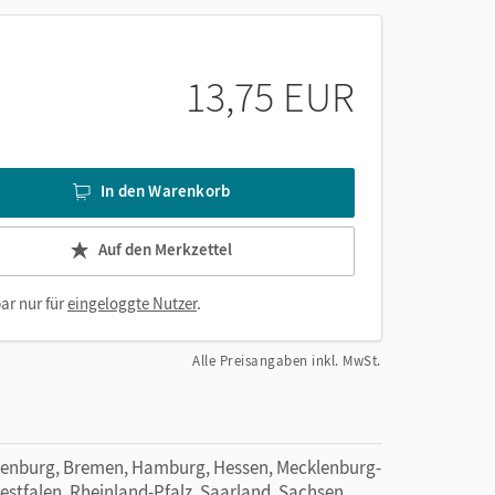
13,75 EUR
zu
es
In den Warenkorb
Auf den Merkzettel
ar nur für
eingeloggte Nutzer
.
Alle Preisangaben inkl. MwSt.
denburg, Bremen, Hamburg, Hessen, Mecklenburg-
tfalen, Rheinland-Pfalz, Saarland, Sachsen,