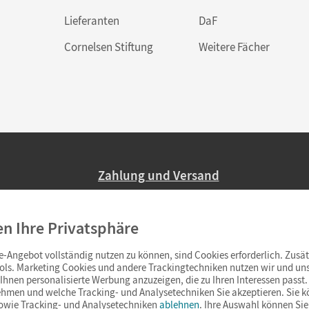
Lieferanten
DaF
Cornelsen Stiftung
Weitere Fächer
Zahlung und Versand
Nur 2,95 EUR Versandkosten in Deutsc
en Ihre Privatsphäre
Ab 59,– EUR Bestellwert liefern wir ve
(Lieferung in 3–6 Tagen).
-Angebot vollständig nutzen zu können, sind Cookies erforderlich. Zusät
ols. Marketing Cookies und andere Trackingtechniken nutzen wir und uns
hnen personalisierte Werbung anzuzeigen, die zu Ihren Interessen passt. 
hmen und welche Tracking- und Analysetechniken Sie akzeptieren. Sie k
sowie Tracking- und Analysetechniken
ablehnen
. Ihre Auswahl können Sie