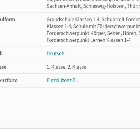
Sachsen-Anhalt, Schleswig-Holstein, Thür
ulform
Grundschule Klassen 1-4, Schule mit Förd
Klassen 1-4, Schule mit Förderschwerpunkt 
Förderschwerpunkt Körper, Sehen, Hören, S
Förderschwerpunkt Lernen Klassen 1-4
h
Deutsch
sse
1. Klasse, 2. Klasse
enzform
Einzellizenz EL
cheinungsdatum
12.12.2024
lag
Cornelsen Pädagogik
or/-in
Schneider, Stefanie; Brandner, Angelika; Le