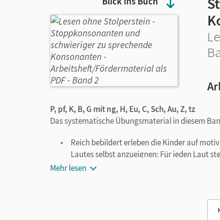
S
Blick ins Buch
K
Le
Ba
Ar
P, pf, K, B, G mit ng, H, Eu, C, Sch, Au, Z, tz
Das systematische Übungsmaterial in diesem Band
Reich bebildert erleben die Kinder auf motiv
Lautes selbst anzueignen: Für jeden Laut ste
zu Buchstaben
dient (z. B. Papa Panda für d
Mehr lesen
Buchstabenformen als Umriss zum Nachspu
Das
Schreiben
der Buchstaben und Wörter i
Buchstaben. Hier wird bewusst die Druckschri
Die
phonologische Bewusstheit
können die