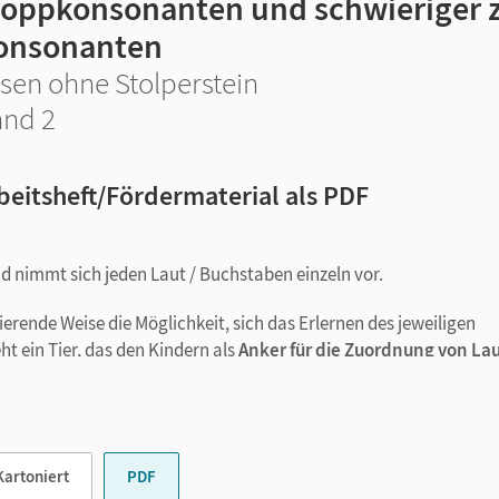
toppkonsonanten und schwieriger 
onsonanten
sen ohne Stolperstein
nd 2
beitsheft/Fördermaterial als PDF
 nimmt sich jeden Laut / Buchstaben einzeln vor.
ierende Weise die Möglichkeit, sich das Erlernen des jeweiligen
ht ein Tier, das den Kindern als
Anker für die Zuordnung von La
en Buchstaben P). Dieses erste Bild enthält gleichzeitig die
ren.
n Zeilen unterstützt noch einmal die Formerfassung der einzelne
ft eingesetzt, die ja auch gelesen wird.
Kartoniert
PDF
 Lesen-Lernenden durch zweierlei Fragen üben: