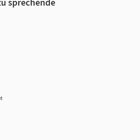
zu sprechende
ut
n