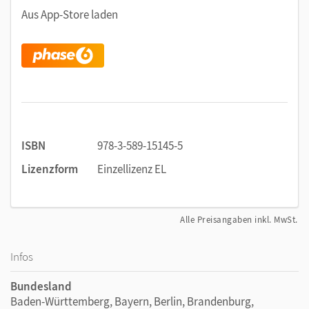
Schneller lernen: Mit
phase6
lernt es sich nicht nur
Aus App-Store laden
besser, sondern auch gezielter und schneller. So bleibt
mehr Zeit für anderes.
Individualisiertes Lernen: Vokabeln, die schwer fallen,
werden häufiger wiederholt als jene, die bereits
bekannt sind.
Mehr Motivation: Detaillierte Reports spiegeln die
Lernaktivität und Lernerfolge.
Variierende Abfragefolge:
phase6
sorgt für eine
ISBN
978-3-589-15145-5
sinnvolle Durchmischung. So wird keine Reihenfolge
Lizenzform
Einzellizenz EL
gelernt, sondern die Bedeutung jeder Vokabel für sich.
Nachhaltiger Lernerfolg: Vokabeln werden
systematisch trainiert und verlässlich in das
Alle Preisangaben inkl. MwSt.
Langzeitgedächtnis übertragen.
Infos
Bundesland
Baden-Württemberg, Bayern, Berlin, Brandenburg,