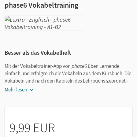
phase6 Vokabeltraining
Besser als das Vokabelheft
Mit der Vokabeltrainer-App von
phase6
üben Lernende
einfach und erfolgreich die Vokabeln aus dem Kursbuch. Die
Vokabeln sind nach den Kapiteln des Lehrbuchs geordnet -
ideal zum Wiederholen und gezielten Lernen für Tests und
Mehr lesen
Klassenarbeiten.
Das Angebot von
phase6
im Detail:
9,99 EUR
Fertige Vokabelsammlungen, die zum Lehrwerk
passen.