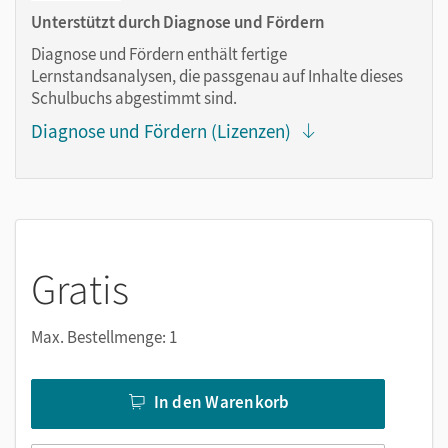
Lesezeichen hinzufügen
Unterstützt durch Diagnose und Fördern
im Text suchen
Diagnose und Fördern enthält fertige
zoomen
Lernstandsanalysen, die passgenau auf Inhalte dieses
Schulbuchs abgestimmt sind.
Die Medien sind wichtige Bestandteile dieses E-Books. Sie
Diagnose und Fördern (Lizenzen)
sind seitengenau platziert, damit Sie und Ihre Schüler/-innen
jederzeit unkompliziert darauf zugreifen können. So
gestalten Sie das Lehren und Lernen zeitsparend und
abwechslungsreich. Kein Medienwechsel! Kein
zeitaufwendiges Suchen!
Gratis
Medien in diesem E-Book:
Max. Bestellmenge: 1
Audios und Videos zum Schulbuch
Erklärfilme
In den Warenkorb
vertonter Lernwortschatz
Neu:
Digital help, Digital quiz, Digital checkpoint