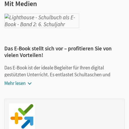
Mit Medien
Das E-Book stellt sich vor – profitieren Sie von
vielen Vorteilen!
Das E-Book ist der ideale Begleiter für Ihren digital
gestützten Unterricht. Es entlastet Schultaschen und
Rucksäcke und ist jederzeit unkompliziert verfügbar.
Mehr lesen
Außerdem unterstützt es mit vielen digitalen Funktionen
das Lehren und Lernen:
Notizen erstellen
Markierungen setzen
Text ergänzen