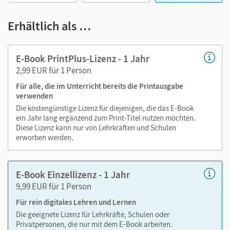
Medien in diesem E-Book:
Erhältlich als …
Audios und Videos zum Schulbuch
E-Book PrintPlus-Lizenz - 1 Jahr
Erklärfilme
2,99 EUR für 1 Person
vertonter Lernwortschatz
Neu:
Digital help, Digital quiz, Digital checkpoint
Für alle, die im Unterricht bereits die Printausgabe
verwenden
Die kostengünstige Lizenz für diejenigen, die das E-Book
ein Jahr lang ergänzend zum Print-Titel nutzen möchten.
Diese Lizenz kann nur von Lehrkräften und Schulen
erworben werden.
E-Book Einzellizenz - 1 Jahr
9,99 EUR für 1 Person
Für rein digitales Lehren und Lernen
Die geeignete Lizenz für Lehrkräfte, Schulen oder
Privatpersonen, die nur mit dem E-Book arbeiten.