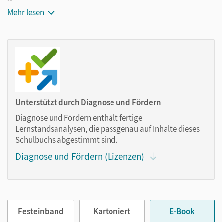
Rucksäcke und ist jederzeit unkompliziert verfügbar.
Mehr lesen
Außerdem unterstützt es mit vielen digitalen Funktionen
das Lehren und Lernen:
Notizen erstellen
Markierungen setzen
Text ergänzen
Lesezeichen hinzufügen
Unterstützt durch Diagnose und Fördern
im Text suchen
Diagnose und Fördern enthält fertige
zoomen
Lernstandsanalysen, die passgenau auf Inhalte dieses
Schulbuchs abgestimmt sind.
Die Medien sind wichtige Bestandteile dieses E-Books. Sie
Diagnose und Fördern (Lizenzen)
sind seitengenau platziert, damit Sie und Ihre Schüler/-innen
jederzeit unkompliziert darauf zugreifen können. So
gestalten Sie das Lehren und Lernen zeitsparend und
abwechslungsreich. Kein Medienwechsel! Kein
zeitaufwendiges Suchen!
Festeinband
Kartoniert
E-Book