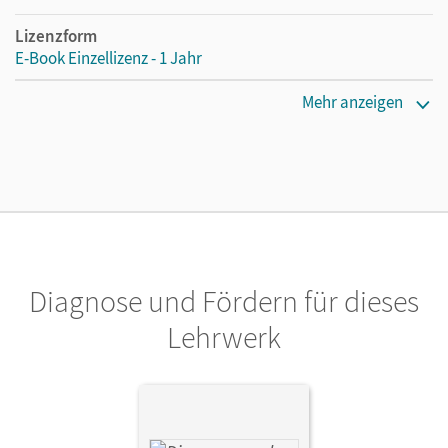
Lizenzform
E-Book Einzellizenz - 1 Jahr
Erscheinungsdatum
Mehr anzeigen
08.01.2024
Lizenztext
Die geeignete Lizenz für Lehrkräfte, Schulen oder
Privatpersonen, die nur mit dem E-Book arbeiten.
Verlag
Cornelsen Verlag
Diagnose und Fördern für dieses
Herausgeber/-in
Lehrwerk
Rath, Ulrike; Mahne, Sonja; Bastkowski, Martin;
Schaarschmidt, Berit
Autor/-in
Wintgens, Olivia; Robb Benne, Rebecca; Thorne, Sydney