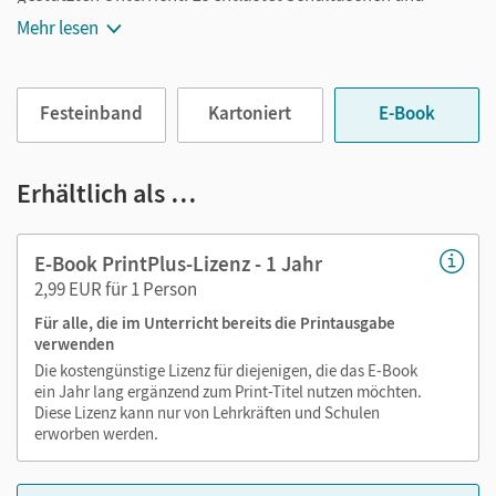
Rucksäcke und ist jederzeit unkompliziert verfügbar.
Mehr lesen
Außerdem unterstützt es mit vielen digitalen Funktionen
das Lehren und Lernen:
Festeinband
Kartoniert
E-Book
Notizen erstellen
Markierungen setzen
Text ergänzen
Erhältlich als …
Lesezeichen hinzufügen
im Text suchen
E-Book PrintPlus-Lizenz - 1 Jahr
zoomen
2,99 EUR für 1 Person
Für alle, die im Unterricht bereits die Printausgabe
Die Medien sind wichtige Bestandteile dieses E-Books. Sie
verwenden
sind seitengenau platziert, damit Sie und Ihre Schüler/-innen
Die kostengünstige Lizenz für diejenigen, die das E-Book
jederzeit unkompliziert darauf zugreifen können. So
ein Jahr lang ergänzend zum Print-Titel nutzen möchten.
gestalten Sie das Lehren und Lernen zeitsparend und
Diese Lizenz kann nur von Lehrkräften und Schulen
abwechslungsreich. Kein Medienwechsel! Kein
erworben werden.
zeitaufwendiges Suchen!