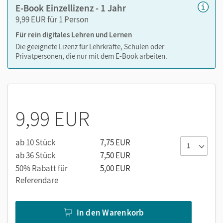
E-Book Einzellizenz - 1 Jahr
9,99 EUR für 1 Person
Medien in diesem E-Book:
Für rein digitales Lehren und Lernen
Audios und Videos zum Schulbuch
Die geeignete Lizenz für Lehrkräfte, Schulen oder
Privatpersonen, die nur mit dem E-Book arbeiten.
Erklärfilme
vertonter Lernwortschatz
Neu:
Digital help, Digital quiz, Digital checkpoint
9,99 EUR
ab 10 Stück
7,75 EUR
ab 36 Stück
7,50 EUR
50% Rabatt für
5,00 EUR
Referendare
In den Warenkorb