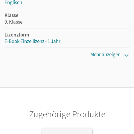
Englisch
Klasse
9. Klasse
Lizenzform
E-Book Einzellizenz - 1 Jahr
Erscheinungsdatum
Mehr anzeigen
23.06.2026
Lizenztext
Die geeignete Lizenz für Lehrkräfte, Schulen oder
Privatpersonen, die nur mit dem E-Book arbeiten.
Verlag
Cornelsen Verlag
Zugehörige Produkte