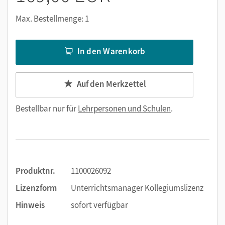
Niveaustufen
Max. Bestellmenge: 1
Lern- und Arbeitsheft für Lernende mit erhöhtem
Förderbedarf (Lehrkräftefassung)
Lektüre zu allen Ausgaben:
A Brighton birthday
In den Warenkorb
Unit Plans
(Schüler/-innen-Arbeitspläne)
Auf den Merkzettel
Verfügbar ab Schuljahresstart 2026/27:
Unterstützung und Entlastung bei der
Bestellbar nur für
Lehrpersonen und Schulen
.
Unterrichtsvorbereitung dank integriertem KI-Chat
(Beta)
Grammarmaster, Wordmaster und
Klassenarbeitstrainer inklusive Lösungsteil
Produktnr.
1100026092
Nutzen Sie den Unterrichtsmanager auf lernen.cornelsen.de
Lizenzform
Unterrichtsmanager Kollegiumslizenz
oder über die Cornelsen Lernen App.
Hinweis
sofort verfügbar