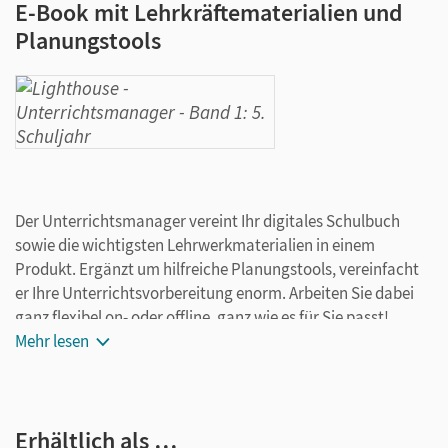
E-Book mit Lehrkräftematerialien und
Planungstools
Der Unterrichtsmanager vereint Ihr digitales Schulbuch
sowie die wichtigsten Lehrwerkmaterialien in einem
Produkt. Ergänzt um hilfreiche Planungstools, vereinfacht
er Ihre Unterrichtsvorbereitung enorm. Arbeiten Sie dabei
ganz flexibel on- oder offline, ganz wie es für Sie passt!
Neben den Lehrkräftefassungen des Schulbuchs und der
Mehr lesen
Arbeitshefte enthält der Unterrichtsmanager ein
umfangreiches Angebot an weiteren
Lehrkräftezusatzmaterialien. Die enthaltenen Materialien
Erhältlich als …
sind den Schulbuchseiten zugeordnet.