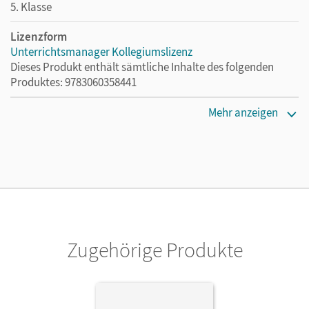
5. Klasse
Lizenzform
Unterrichtsmanager Kollegiumslizenz
Dieses Produkt enthält sämtliche Inhalte des folgenden
Produktes: 9783060358441
Erscheinungsdatum
Mehr anzeigen
28.07.2023
Lizenztext
Ermöglicht 30 Lehrpersonen einer Schule die Nutzung des
Unterrichtsmanagers solange das Lehrwerk erhältlich ist.
Verlag
Cornelsen Verlag
Zugehörige Produkte