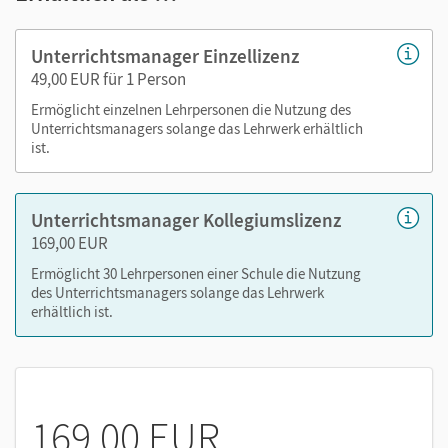
Ihr Unterrichtsmanager enthält:
Unterrichtsmanager Einzellizenz
49,00 EUR für 1 Person
Schulbuch Lehrkräftefassung als E-Book
Schulbuch Lehrkräftefassung Plus
Ermöglicht einzelnen Lehrpersonen die Nutzung des
Unterrichtsmanagers solange das Lehrwerk erhältlich
didaktische Kommentare und Kopiervorlagen
ist.
Digital help, Digital quiz
und
Digital checkpoint
(Inhalte der Cornelsen Lernen App zum Schulbuch –
auch über lernen.cornelsen.de)
Unterrichtsmanager Kollegiumslizenz
Workbook (Arbeitsheft zum Schulbuch)
169,00 EUR
Workbook Lehrkräftefassung mit Audios und
Ermöglicht 30 Lehrpersonen einer Schule die Nutzung
Transkripten
des Unterrichtsmanagers solange das Lehrwerk
erhältlich ist.
alle Audios und Videos des Schulbuchs mit
Transkripten
Vorschläge zur Leistungsmessung (inklusive Audios,
Transkripte und Lösungen)
Materialsammlung zur Extra-Differenzierung: ca. 200
169,00 EUR
Kopiervorlagen mit Aufgaben auf bis zu vier