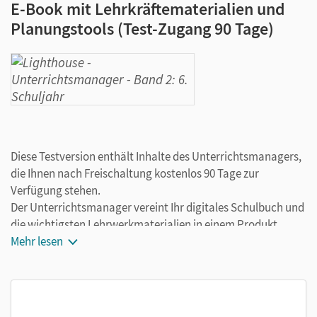
E-Book mit Lehrkräftematerialien und
Planungstools (Test-Zugang 90 Tage)
Diese Testversion enthält Inhalte des Unterrichtsmanagers,
die Ihnen nach Freischaltung kostenlos 90 Tage zur
Verfügung stehen.
Der Unterrichtsmanager vereint Ihr digitales Schulbuch und
die wichtigsten Lehrwerkmaterialien in einem Produkt.
Ergänzt um hilfreiche Planungstools, vereinfacht er Ihre
Mehr lesen
Unterrichtsvorbereitung enorm.