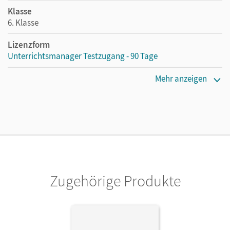
Klasse
6. Klasse
Lizenzform
Unterrichtsmanager Testzugang - 90 Tage
Erscheinungsdatum
Mehr anzeigen
27.07.2023
Lizenztext
Kostenloser Zugang für Lehrpersonen, um den
Unterrichtsmanager 90 Tage lang zu testen.
Verlag
Cornelsen Verlag
Zugehörige Produkte