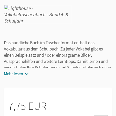
Das handliche Buch im Taschenformat enthält das
Vokabular aus dem Schulbuch. Zu jeder Vokabel gibt es
einen Beispielsatz und / oder einprägsame Bilder,
Aussprachehilfen und weitere Lerntipps. Damit lernen und
wiederholen Ihre Schülerinnen und Schüler erfolgreich neue
Wörter.
Mehr lesen
7,75 EUR