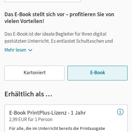
Das E-Book stellt sich vor – profitieren Sie von
vielen Vorteilen!
Das E-Book ist der ideale Begleiter für Ihren digital
gestützten Unterricht. Es entlastet Schultaschen und
Rucksäcke und ist jederzeit unkompliziert verfügbar.
Mehr lesen
Außerdem unterstützt es mit vielen digitalen Funktionen
das Lehren und Lernen:
Kartoniert
E-Book
Notizen erstellen
Markierungen setzen
Text ergänzen
Erhältlich als …
Lesezeichen hinzufügen
im Text suchen
E-Book PrintPlus-Lizenz - 1 Jahr
zoomen
2,99 EUR für 1 Person
Für alle, die im Unterricht bereits die Printausgabe
Die Medien sind wichtige Bestandteile dieses E-Books. Sie