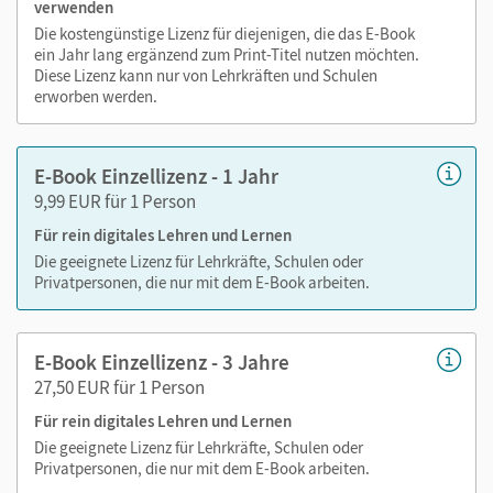
verwenden
sind seitengenau platziert, damit Sie und Ihre Schüler/-innen
Die kostengünstige Lizenz für diejenigen, die das E-Book
jederzeit unkompliziert darauf zugreifen können. So
ein Jahr lang ergänzend zum Print-Titel nutzen möchten.
gestalten Sie das Lehren und Lernen zeitsparend und
Diese Lizenz kann nur von Lehrkräften und Schulen
abwechslungsreich. Kein Medienwechsel! Kein
erworben werden.
zeitaufwendiges Suchen!
E-Book Einzellizenz - 1 Jahr
9,99 EUR für 1 Person
Medien in diesem E-Book:
Für rein digitales Lehren und Lernen
Audios
Die geeignete Lizenz für Lehrkräfte, Schulen oder
Privatpersonen, die nur mit dem E-Book arbeiten.
Erklärvideos
Lösungen der Aufgaben
E-Book Einzellizenz - 3 Jahre
27,50 EUR für 1 Person
Für rein digitales Lehren und Lernen
Die geeignete Lizenz für Lehrkräfte, Schulen oder
Privatpersonen, die nur mit dem E-Book arbeiten.