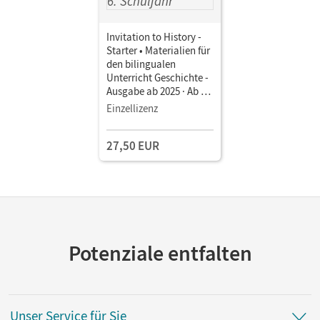
Invitation to History -
Starter • Materialien für
den bilingualen
Unterricht Geschichte -
Ausgabe ab 2025 · Ab 6.
Schuljahr • Schulbuch
Einzellizenz
als E-Book (3 Jahre) Mit
Medien
27,50 EUR
Potenziale entfalten
Unser Service für Sie