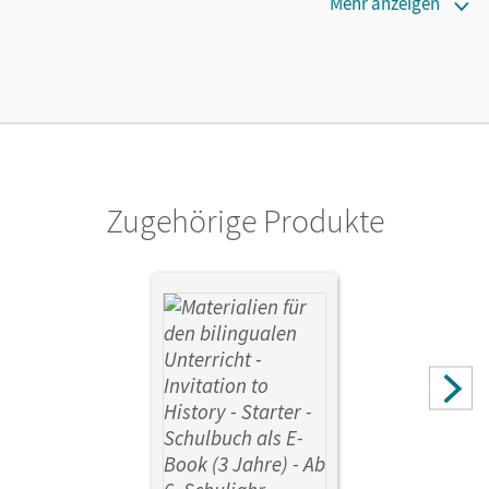
Erscheinungsdatum
Mehr anzeigen
13.10.2025
Lizenztext
Die geeignete Lizenz für Lehrkräfte, Schulen oder
Privatpersonen, die nur mit dem E-Book arbeiten.
Verlag
Cornelsen Verlag
Zugehörige Produkte
Autor/-in
Böwing, Corinna; Storre, Jan; Jockel, Anne; Jenkel, René