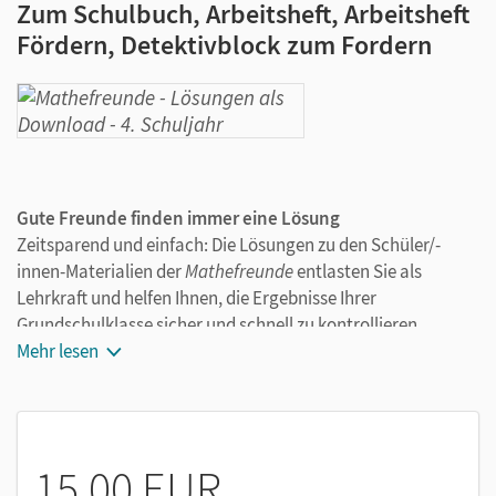
Zum Schulbuch, Arbeitsheft, Arbeitsheft
Fördern, Detektivblock zum Fordern
Gute Freunde finden immer eine Lösung
Zeitsparend und einfach: Die Lösungen zu den Schüler/-
innen-Materialien der
Mathefreunde
entlasten Sie als
Lehrkraft und helfen Ihnen, die Ergebnisse Ihrer
Grundschulklasse sicher und schnell zu kontrollieren.
Alternativ können Sie die Lösungen im DIN-A4-Format auch
Mehr lesen
ausdrucken und den Kindern für die Selbstkontrolle zur
Verfügung stellen.
15,00 EUR