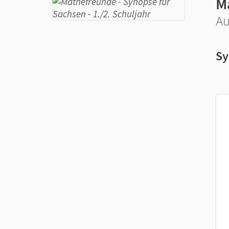
M
Au
Sy