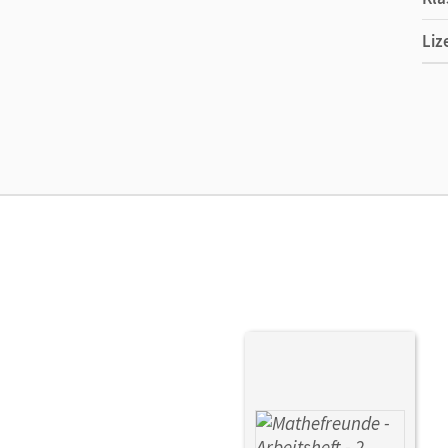
Liz
Ers
Ver