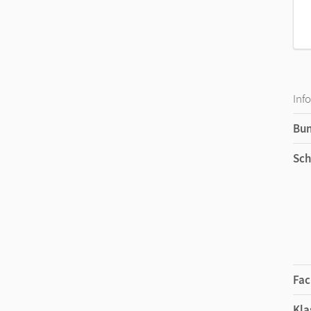
Inf
Bu
Sch
Fac
Kla