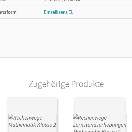
enzform
Einzellizenz EL
cheinungsdatum
21.04.2010
lag
Cornelsen Verlag
Zugehörige Produkte