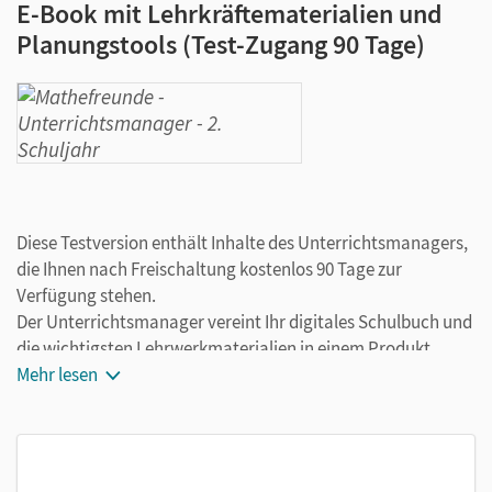
E-Book mit Lehrkräftematerialien und
Planungstools (Test-Zugang 90 Tage)
Diese Testversion enthält Inhalte des Unterrichtsmanagers,
die Ihnen nach Freischaltung kostenlos 90 Tage zur
Verfügung stehen.
Der Unterrichtsmanager vereint Ihr digitales Schulbuch und
die wichtigsten Lehrwerkmaterialien in einem Produkt.
Ergänzt um hilfreiche Planungstools, vereinfacht er Ihre
Mehr lesen
Unterrichtsvorbereitung enorm.