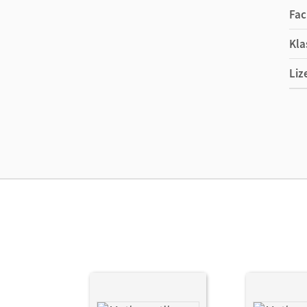
Fac
Kla
Liz
Ers
Liz
Ver
Aut