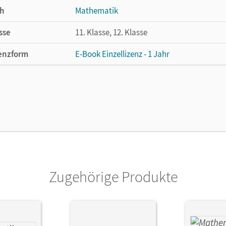
h
Mathematik
sse
11. Klasse, 12. Klasse
enzform
E-Book Einzellizenz - 1 Jahr
cheinungsdatum
14.07.2017
enztext
Die geeignete Lizenz für Lehrkräfte, Schul
arbeiten.
lag
Cornelsen Verlag
or/-in
Körner, Daniel; Fielk, Werner; Altrichter, Vo
Zugehörige Produkte