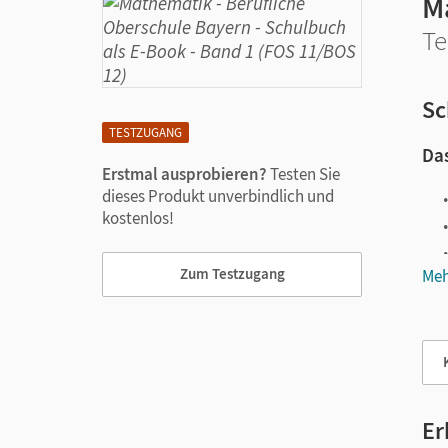
M
Te
Sc
TESTZUGANG
Das
Erstmal ausprobieren?
Testen Sie
dieses Produkt unverbindlich und
kostenlos!
Zum Testzugang
Meh
Vie
Er