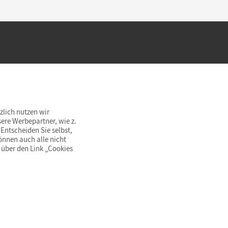
hland beim Kauf im Cornelsen Onlineshop.
rsandkostenfrei innerhalb Deutschlands
zlich nutzen wir
ere Werbepartner, wie z.
Entscheiden Sie selbst,
önnen auch alle nicht
 über den Link „Cookies
© Cornelsen Verlag 2026