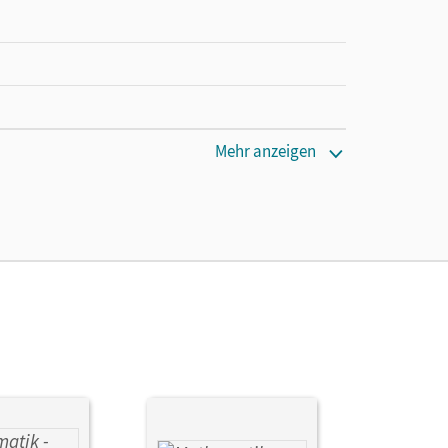
Mehr anzeigen
en oder Privatpersonen, die nur mit dem E-Book
lker; Ioffe, Mikhail; Konstandin, Stefan; Ott, Georg