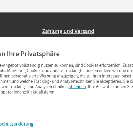
Zahlung und Versand
Nur 2,95 EUR Versandkosten in Deutsc
en Ihre Privatsphäre
Ab 59,– EUR Bestellwert liefern wir ve
(Lieferung in 3–6 Tagen).
-Angebot vollständig nutzen zu können, sind Cookies erforderlich. Zusät
ols. Marketing Cookies und andere Trackingtechniken nutzen wir und uns
hnen personalisierte Werbung anzuzeigen, die zu Ihren Interessen passt. 
hmen und welche Tracking- und Analysetechniken Sie akzeptieren. Sie k
sowie Tracking- und Analysetechniken
ablehnen
. Ihre Auswahl können Sie
 später jederzeit aktualisieren
schutzerklärung
s & Co.