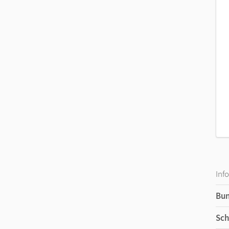
Inf
Bu
Sch