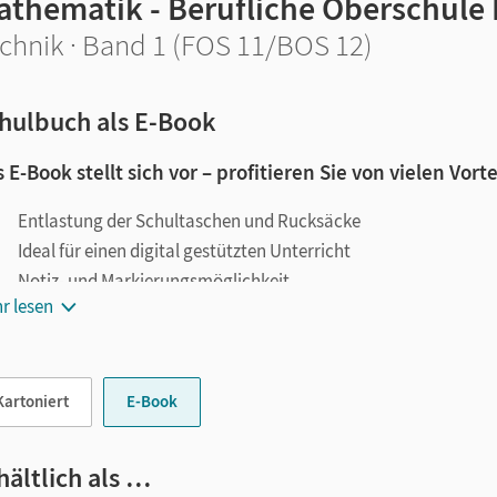
athematik - Berufliche Oberschule
chnik · Band 1 (FOS 11/BOS 12)
hulbuch als E-Book
 E-Book stellt sich vor – profitieren Sie von vielen Vorte
Entlastung der Schultaschen und Rucksäcke
Ideal für einen digital gestützten Unterricht
Notiz- und Markierungsmöglichkeit
r lesen
Jederzeit unkompliziert verfügbar
le digitale Funktionen unterstützen das Lehren und Lernen:
Kartoniert
E-Book
Notizen erstellen
Markierungen setzen
Text ergänzen
hältlich als …