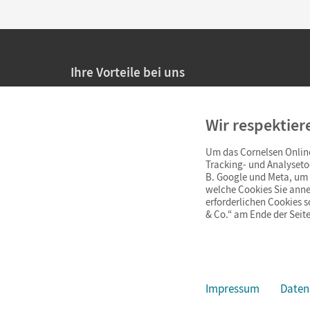
Ihre Vorteile bei uns
20% Prüfnachlass für Lehrkräfte
Wir respektier
Persönliche Angebote für Lehrkräfte
Um das Cornelsen Online
Sicheres Einkaufen mit SSL-Verschlüsselung
Tracking- und Analyseto
B. Google und Meta, um I
Verlängerte
Widerrufsfrist
von 4 Wochen
welche Cookies Sie anne
erforderlichen Cookies 
& Co.“ am Ende der Seite
Schnelle und einfache Retourenabwicklung
Impressum
Daten
Impressum
AGB
Datenschutz
Barrierefreiheit
Cookie