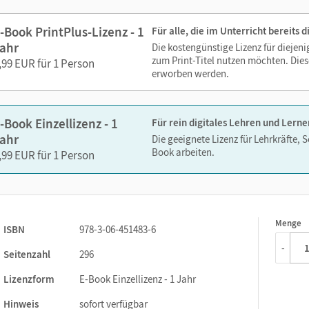
Lesezeichen hinzufügen
Suchen im Text
-Book PrintPlus-Lizenz - 1
Für alle, die im Unterricht bereits
Zoomen
ahr
Die kostengünstige Lizenz für diejen
zum Print-Titel nutzen möchten. Dies
,99 EUR für 1 Person
erworben werden.
-Book Einzellizenz - 1
Für rein digitales Lehren und Lerne
ahr
Die geeignete Lizenz für Lehrkräfte, 
Book arbeiten.
,99 EUR für 1 Person
Menge
1
ISBN
978-3-06-451483-6
-
Seitenzahl
296
Lizenzform
E-Book Einzellizenz - 1 Jahr
Hinweis
sofort verfügbar