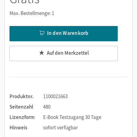
Notizen erstellen
Markierungen setzen
Max. Bestellmenge: 1
Text ergänzen
Lesezeichen hinzufügen
In den Warenkorb
Suchen im Text
Zoomen
Auf den Merkzettel
Produktnr.
1100021663
Seitenzahl
480
Lizenzform
E-Book Testzugang 30 Tage
Hinweis
sofort verfügbar