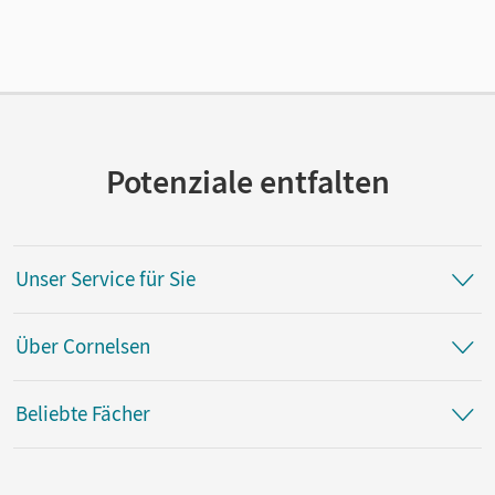
Lizenztext
Kostenloser Zugang, um das E-Book 30 Tage lang zu testen
Verlag
Cornelsen Verlag
Potenziale entfalten
Autor/-in
Schöwe, Rolf; Becker, Garnet; Viebrock, Susanne; Knapp,
Jost; Effert, Elke; Bödeker, Sandra; Berg, Christoph
Unser Service für Sie
Über Cornelsen
Beliebte Fächer