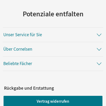
Klauer, Karl-Josef
Potenziale entfalten
Autor/-in
Sommer, Marita; Gathen, Heribert; Gonsior, Gertrud;
Kirsch, Rolf
Unser Service für Sie
Über Cornelsen
Beliebte Fächer
Rückgabe und Erstattung
Vertrag widerrufen