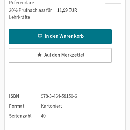
Sachrechnen, Prozentwert
Referendare
Sachrechnen, Grundwert und Prozentsatz
20% Prüfnachlass für
11,99 EUR
Diagramme und Tabellen
Lehrkräfte
Verlaufs- und Streifendiagramme
Streifendiagramme und Tabellen
In den Warenkorb
Schlussrechnung, direktes Verhältnis
Schlussrechnung, umgekehrtes Verhältnis
Auf den Merkzettel
Parallelogramm, Raute, Drachen, Trapez
Pläne und Maßstab
Zusammengesetzte Figuren
Quader und Rundsäule
Zusammengesetzte Körper
Flug zu den Planeten
ISBN
978-3-464-58150-6
Format
Kartoniert
Seitenzahl
40