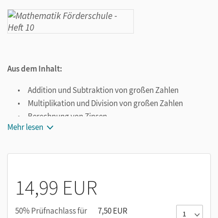
Aus dem Inhalt:
Addition und Subtraktion von großen Zahlen
Multiplikation und Division von großen Zahlen
Berechnung von Zinsen
Mehr lesen
Berechnung von Kapital
Berechnung des Zinssatzes
Berechnung des Prozentsatzes
Addition, Subtraktion, Multiplikation und Division von
14,99 EUR
Brüchen
Berechnung des Prozentwertes
Berechnung des Grundwertes
50% Prüfnachlass für
7,50 EUR