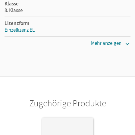
Klasse
8. Klasse
Lizenzform
Einzellizenz EL
Erscheinungsdatum
Mehr anzeigen
05.03.2014
Maße
Länge: 29,6 cm, Breite: 20,9 cm, Höhe: 0,7 cm
Systemanforderung
PC: Windows XP, Vista, 7. Mac: OS X ab 10.2
Zugehörige Produkte
Verlag
Cornelsen Verlag
Autor/-in
Kühne, Petra; Jenert, Elisabeth; Jacob, Daniel; Kolbe-
Schwettmann, Martina; Waslikowski, Verena