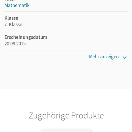
Mathematik
Klasse
7. Klasse
Erscheinungsdatum
20.08.2015
Maße
Mehr anzeigen
Länge: 29,8 cm, Breite: 21,2 cm, Höhe: 1,5 cm
Verlag
Cornelsen Verlag
Herausgeber/-in
Hußmann, Stephan; Barzel, Bärbel; Leuders, Timo;
Prediger, Susanne
Zugehörige Produkte
Autor/-in
Poloczek, Joachim; Prediger, Susanne; Hußmann,