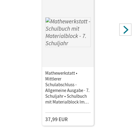
Stephan; Barzel, Bärbel; Leuders, Timo; Holzäpfel, Lars;
Marxer, Michael; Witzmann, Cornelia; Stachniss-Carp,
Sibylle; Mühlenfeld, Udo; Ruchniewicz, Hana
Mathewerkstatt •
Mittlerer
Schulabschluss -
Allgemeine Ausgabe · 7.
Schuljahr • Schulbuch
mit Materialblock Im
Paket
37,99 EUR