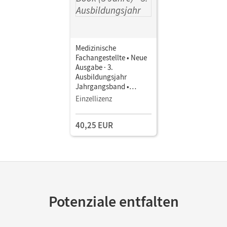
Medizinische
Fachangestellte • Neue
Ausgabe · 3.
Ausbildungsjahr
Jahrgangsband •
Schulbuch als E-Book (3
Einzellizenz
Jahre) Mit Medien
40,25 EUR
Potenziale entfalten