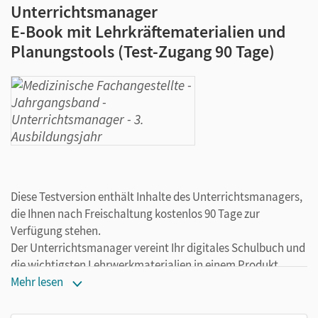
Unterrichtsmanager
E-Book mit Lehrkräftematerialien und
Planungstools (Test-Zugang 90 Tage)
Diese Testversion enthält Inhalte des Unterrichtsmanagers,
die Ihnen nach Freischaltung kostenlos 90 Tage zur
Verfügung stehen.
Der Unterrichtsmanager vereint Ihr digitales Schulbuch und
die wichtigsten Lehrwerkmaterialien in einem Produkt.
Ergänzt um hilfreiche Planungstools, vereinfacht er Ihre
Mehr lesen
Unterrichtsvorbereitung enorm.