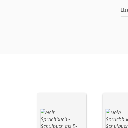
Liz
Ers
Ma
Ver
Aut