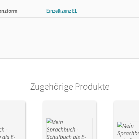
enzform
Einzellizenz EL
cheinungsdatum
24.05.2016
ße
Länge: 29,9 cm, Breite: 21,1 cm, Höhe: 0,7 
lag
Oldenbourg Schulbuchverlag
or/-in
Duscher, Sandra; Hahn, Gabi; Haneder, Mar
Zugehörige Produkte