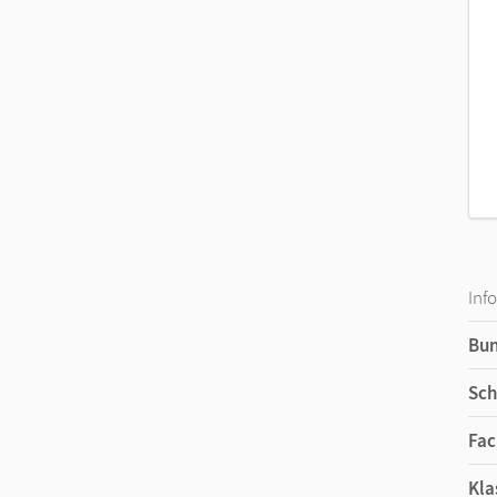
Inf
Bu
Sch
Fac
Kla