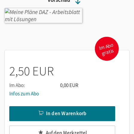
I
m
A
b
o
gr
atis
2,50 EUR
Im Abo:
0,00 EUR
Infos zum Abo
In den Warenkorb
Auf den Merkzettel