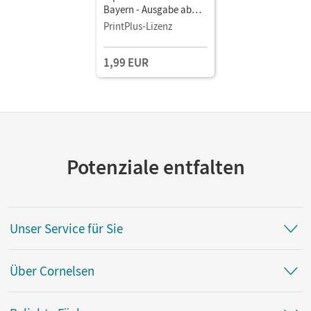
Bayern - Ausgabe ab
2017 · 5. Jahrgangsstufe
PrintPlus-Lizenz
• Schulbuch als E-Book
1,99 EUR
Potenziale entfalten
Unser Service für Sie
Über Cornelsen