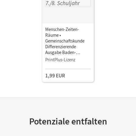
Menschen-Zeiten-
Räume •
Gemeinschaftskunde
Differenzierende
Ausgabe Baden-
Württemberg - Ausgabe
PrintPlus-Lizenz
ab 2016 · Band 1: 7./8.
Schuljahr • Schulbuch
1,99 EUR
als E-Book
Potenziale entfalten