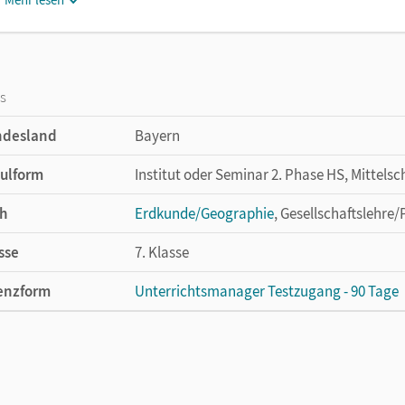
os
ndesland
Bayern
ulform
Institut oder Seminar 2. Phase HS, Mittelsc
h
Erdkunde/Geographie
, Gesellschaftslehre/
sse
7. Klasse
enzform
Unterrichtsmanager Testzugang - 90 Tage
cheinungsdatum
11.02.2021
enztext
Kostenloser Zugang für Lehrpersonen, um 