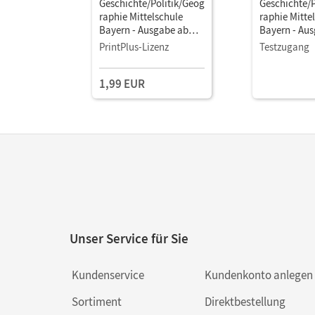
Geschichte/Politik/Geog
Geschichte/P
raphie Mittelschule
raphie Mitte
Bayern - Ausgabe ab
Bayern - Au
2017 · 7. Jahrgangsstufe
2017 · 7. Ja
PrintPlus-Lizenz
Testzugang
• Schulbuch als E-Book
• Schulbuch 
1,99 EUR
Unser Service für Sie
Kundenservice
Kundenkonto anlegen
Sortiment
Direktbestellung