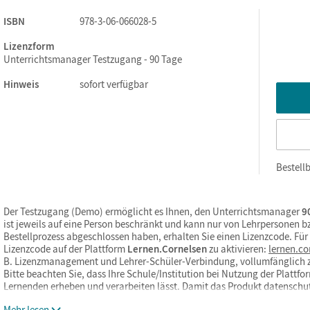
ISBN
978-3-06-066028-5
Lizenzform
Unterrichtsmanager Testzugang - 90 Tage
Hinweis
sofort verfügbar
Bestellb
Der Testzugang (Demo) ermöglicht es Ihnen, den Unterrichtsmanager
90
ist jeweils auf eine Person beschränkt und kann nur von Lehrpersonen 
Bestellprozess abgeschlossen haben, erhalten Sie einen Lizenzcode. Fü
Lizenzcode auf der Plattform
Lernen.Cornelsen
zu aktivieren:
lernen.co
B. Lizenzmanagement und Lehrer-Schüler-Verbindung, vollumfänglich 
Bitte beachten Sie, dass Ihre Schule/Institution bei Nutzung der Platt
Lernenden erheben und verarbeiten lässt. Damit das Produkt datensch
Mehr lesen