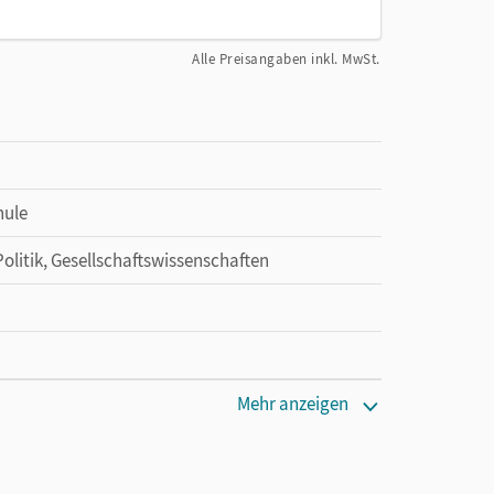
Alle Preisangaben inkl. MwSt.
hule
Politik, Gesellschaftswissenschaften
Mehr anzeigen
den Unterrichtsmanager 90 Tage lang zu testen.