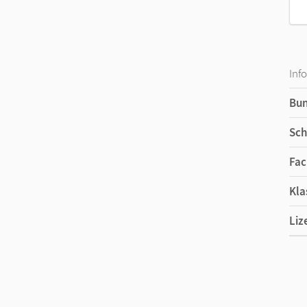
Inf
Bu
Sch
Fac
Kla
Liz
Ers
Liz