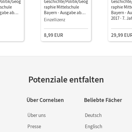
olitik/Geog
Geschichte/Politik/Geog
Geschichte
lschule
raphie Mittelschule
raphie Mitt
sgabe ab
Bayern - Ausgabe ab
Bayern - A
hrgangsstufe
2017 · 7. Jahrgangsstufe
2017 · 7. J
Einzellizenz
als E-Book
• Schulbuch als E-Book
• Schulbuc
8,99 EUR
29,99 EU
Potenziale entfalten
Über Cornelsen
Beliebte Fächer
Über uns
Deutsch
Presse
Englisch