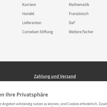
Karriere
Mathematik
Handel
Französisch
Lieferanten
DaF
Cornelsen Stiftung
Weitere Fächer
Zahlung und Versand
Nur 2,95 EUR Versandkosten in Deutsc
en Ihre Privatsphäre
Ab 59,– EUR Bestellwert liefern wir ve
(Lieferung in 3–6 Tagen).
-Angebot vollständig nutzen zu können, sind Cookies erforderlich. Zusät