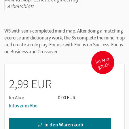
WS with semi-completed mind map. After doing a matching
exercise and dictionary work, the Ss complete the mind map
and create a role play. For use with Focus on Success, Focus
on Business and Crossover.
I
m
A
b
o
gr
atis
2,99 EUR
Im Abo:
0,00 EUR
Infos zum Abo
In den Warenkorb