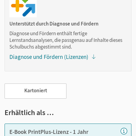
Markierungen setzen
Text ergänzen
Lesezeichen hinzufügen
Unterstützt durch Diagnose und Fördern
im Text suchen
Diagnose und Fördern enthält fertige
zoomen
Lernstandsanalysen, die passgenau auf Inhalte dieses
Schulbuchs abgestimmt sind.
Die Medien sind wichtige Bestandteile dieses E-Books. Sie
Diagnose und Fördern (Lizenzen)
sind seitengenau platziert, damit Sie und Ihre Schüler/-innen
jederzeit unkompliziert darauf zugreifen können. So
gestalten Sie das Lehren und Lernen zeitsparend und
abwechslungsreich. Kein Medienwechsel! Kein
zeitaufwendiges Suchen!
Kartoniert
Medien in diesem E-Book:
Erhältlich als …
Erklärfilme
E-Book PrintPlus-Lizenz - 1 Jahr
Audios