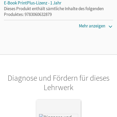
E-Book PrintPlus-Lizenz - 1 Jahr
Dieses Produkt enthält sämtliche Inhalte des folgenden
Produktes: 9783060632879
Erscheinungsdatum
Mehr anzeigen
24.04.2025
Lizenztext
Die kostengünstige Lizenz für diejenigen, die das E-Book
ein Jahr lang ergänzend zum Print-Titel nutzen möchten.
Diese Lizenz kann nur von Lehrkräften und Schulen
erworben werden.
Diagnose und Fördern für dieses
Verlag
Cornelsen Verlag
Lehrwerk