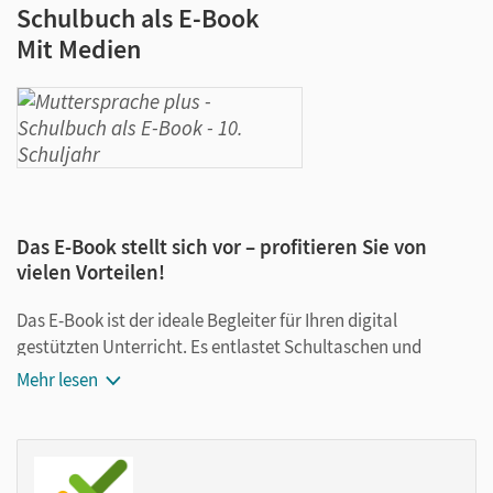
Schulbuch als E-Book
Mit Medien
Das E-Book stellt sich vor – profitieren Sie von
vielen Vorteilen!
Das E-Book ist der ideale Begleiter für Ihren digital
gestützten Unterricht. Es entlastet Schultaschen und
Rucksäcke und ist jederzeit unkompliziert verfügbar.
Mehr lesen
Außerdem unterstützt es mit vielen digitalen Funktionen
das Lehren und Lernen:
Notizen erstellen