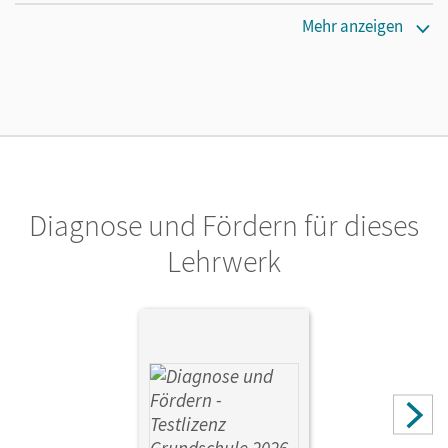
Erscheinungsdatum
Mehr anzeigen
24.04.2025
Lizenztext
Die geeignete Lizenz für Lehrkräfte, Schulen oder
Privatpersonen, die nur mit dem E-Book arbeiten.
Verlag
Cornelsen Verlag
Diagnose und Fördern für dieses
Herausgeber/-in
Lehrwerk
Oehme, Viola
Autor/-in
Ploog, Gitta-Bianca; Oehme, Viola; Schumacher, Juliane;
Kraneis, Dagmar; Schubert, Ute; Bönke-Wendt, Katja;
Kießling, Simone; Buhl, Ulrike; Michaelis, Tina; Marggraf,
Petra