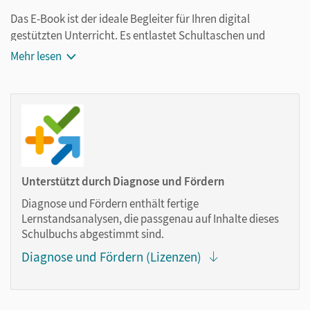
Das E-Book ist der ideale Begleiter für Ihren digital
gestützten Unterricht. Es entlastet Schultaschen und
Rucksäcke und ist jederzeit unkompliziert verfügbar.
Mehr lesen
Außerdem unterstützt es mit vielen digitalen Funktionen
das Lehren und Lernen:
Notizen erstellen
Markierungen setzen
Text ergänzen
Lesezeichen hinzufügen
Unterstützt durch Diagnose und Fördern
im Text suchen
Diagnose und Fördern enthält fertige
zoomen
Lernstandsanalysen, die passgenau auf Inhalte dieses
Schulbuchs abgestimmt sind.
Die Medien sind wichtige Bestandteile dieses E-Books. Sie
Diagnose und Fördern (Lizenzen)
sind seitengenau platziert, damit Sie und Ihre Schüler/-innen
jederzeit unkompliziert darauf zugreifen können. So
gestalten Sie das Lehren und Lernen zeitsparend und
abwechslungsreich. Kein Medienwechsel! Kein