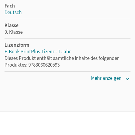
Fach
Deutsch
Klasse
9. Klasse
Lizenzform
E-Book PrintPlus-Lizenz - 1 Jahr
Dieses Produkt enthält sämtliche Inhalte des folgenden
Produktes: 9783060620593
Erscheinungsdatum
Mehr anzeigen
02.08.2021
Lizenztext
Die kostengünstige Lizenz für diejenigen, die das E-Book
ein Jahr lang ergänzend zum Print-Titel nutzen möchten.
Diese Lizenz kann nur von Lehrkräften und Schulen
erworben werden.