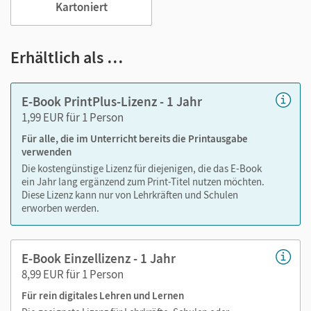
Viele digitale Funktionen unterstützen das Lehren und
Kartoniert
Lernen:
Notizen erstellen
Erhältlich als …
Markierungen setzen
Text ergänzen
E-Book PrintPlus-Lizenz - 1 Jahr
Lesezeichen hinzufügen
1,99 EUR für 1 Person
Suchen im Text
Für alle, die im Unterricht bereits die Printausgabe
Zoomen
verwenden
Die kostengünstige Lizenz für diejenigen, die das E-Book
ein Jahr lang ergänzend zum Print-Titel nutzen möchten.
Diese Lizenz kann nur von Lehrkräften und Schulen
erworben werden.
E-Book Einzellizenz - 1 Jahr
8,99 EUR für 1 Person
Für rein digitales Lehren und Lernen