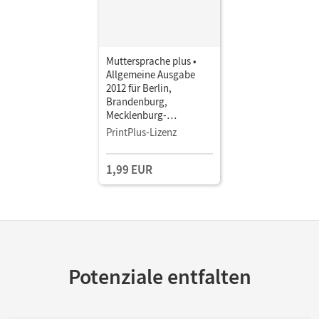
Muttersprache plus •
Allgemeine Ausgabe
2012 für Berlin,
Brandenburg,
Mecklenburg-
Vorpommern, Sachsen-
PrintPlus-Lizenz
Anhalt, Thüringen · 9.
Schuljahr • Schulbuch
1,99 EUR
als E-Book
Potenziale entfalten