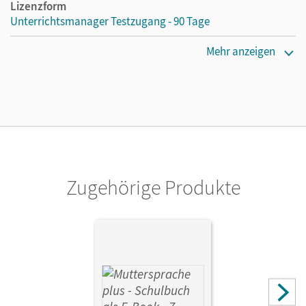
Lizenzform
Unterrichtsmanager Testzugang - 90 Tage
Erscheinungsdatum
Mehr anzeigen
30.09.2022
Lizenztext
Kostenloser Zugang für Lehrpersonen, um den
Unterrichtsmanager 90 Tage lang zu testen.
Verlag
Cornelsen Verlag
Zugehörige Produkte