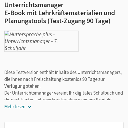
Unterrichtsmanager
E-Book mit Lehrkräftematerialien und
Planungstools (Test-Zugang 90 Tage)
Diese Testversion enthält Inhalte des Unterrichtsmanagers,
die Ihnen nach Freischaltung kostenlos 90 Tage zur
Verfügung stehen.
Der Unterrichtsmanager vereint Ihr digitales Schulbuch und
die wichtigsten Lehrwerkmaterialien in einem Produkt.
Ergänzt um hilfreiche Planungstools, vereinfacht er Ihre
Mehr lesen
Unterrichtsvorbereitung enorm.