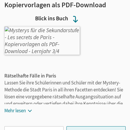
Kopiervorlagen als PDF-Download
Blick ins Buch
Rätselhafte Fälle in Paris
Lassen Sie ihre Schülerinnen und Schüler mit der Mystery-
Methode die Stadt Paris in all ihren Facetten entdecken! Sie
lösen eine vorgegebene rätselhafte Ausgangssituation auf
und erweitern oder vertiefen dabei ihre Kenntnisse über die
französische Hauptstadt in Bezug auf Geschichte, Kultur,
Mehr lesen
Umwelt, Chansons, Lifestyle und Mode – Themen aus der
Lebenswelt der Jugendlichen. Dabei trainieren die