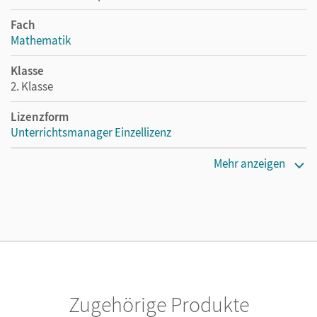
Fach
Mathematik
Klasse
2. Klasse
Lizenzform
Unterrichtsmanager Einzellizenz
Erscheinungsdatum
Mehr anzeigen
30.06.2023
Lizenztext
Ermöglicht einzelnen Lehrpersonen die Nutzung des
Unterrichtsmanagers solange das Lehrwerk erhältlich ist.
Verlag
Cornelsen Verlag
Zugehörige Produkte