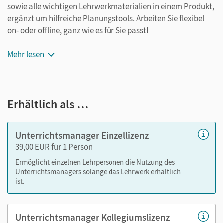
sowie alle wichtigen Lehrwerkmaterialien in einem Produkt,
ergänzt um hilfreiche Planungstools. Arbeiten Sie flexibel
on- oder offline, ganz wie es für Sie passt!
Ihr Unterrichtsmanager zu
Mehr lesen
Nase vorn! Mathematik
enthält:
Einstiegsbuch als E-Book
Erhältlich als …
Arbeitsheftseiten zur Ansicht
didaktischer Kommentar zum Konzept
vorbereitete Unterrichtseinheiten und
Unterrichtsmanager Einzellizenz
Reihenplanungen
39,00 EUR für 1 Person
Lösungen zu den Arbeitsheften
Ermöglicht einzelnen Lehrpersonen die Nutzung des
Unterrichts-Kopiervorlagen
Unterrichtsmanagers solange das Lehrwerk erhältlich
Zeig was du kannst – Zusatzseiten
ist.
Tafelbilder
differenzierte Kopiervorlagen inklusive Lösungen
Unterrichtsmanager Kollegiumslizenz
Erklärvideos aus der BuchTaucher-App - innerhalb der