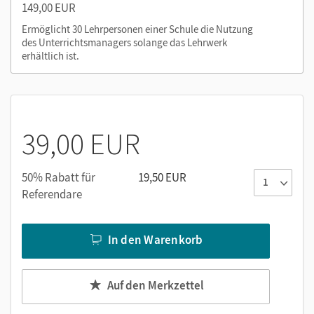
149,00 EUR
Anwendung online und offline nutzbar
Ermöglicht 30 Lehrpersonen einer Schule die Nutzung
Lernzielkontrollen plus Auswertungsbogen
des Unterrichtsmanagers solange das Lehrwerk
Diagnosebögen
erhältlich ist.
Nutzen Sie den Unterrichtsmanager auf lernen.cornelsen.de
oder über die Cornelsen Lernen App.
39,00 EUR
50% Rabatt für
19,50 EUR
Referendare
In den Warenkorb
Auf den Merkzettel