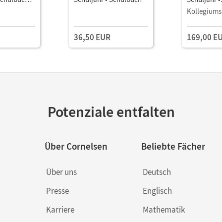
Unterricht
Kollegiums
Book mit
Lehrkräftem
36,50 EUR
169,00 E
und Planun
Potenziale entfalten
Über Cornelsen
Beliebte Fächer
Über uns
Deutsch
Presse
Englisch
Karriere
Mathematik