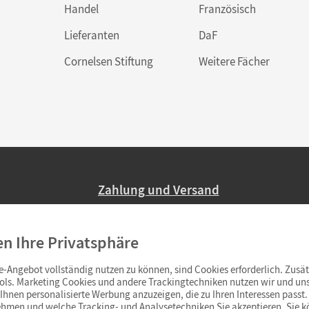
Handel
Französisch
Lieferanten
DaF
Cornelsen Stiftung
Weitere Fächer
Zahlung und Versand
Nur 2,95 EUR Versandkosten in Deutsc
en Ihre Privatsphäre
Ab 59,– EUR Bestellwert liefern wir ve
(Lieferung in 3–6 Tagen).
-Angebot vollständig nutzen zu können, sind Cookies erforderlich. Zusät
ols. Marketing Cookies und andere Trackingtechniken nutzen wir und uns
hnen personalisierte Werbung anzuzeigen, die zu Ihren Interessen passt. 
hmen und welche Tracking- und Analysetechniken Sie akzeptieren. Sie k