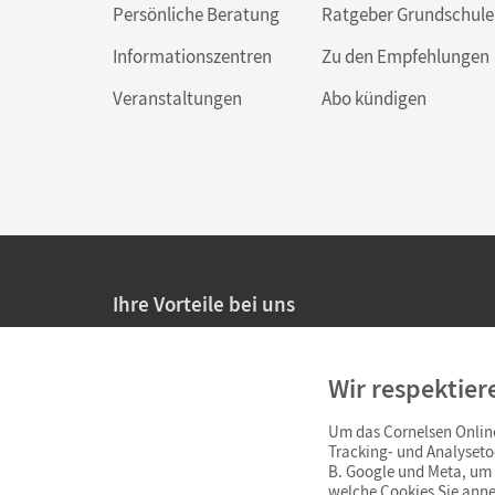
Persönliche Beratung
Ratgeber Grundschule
Informationszentren
Zu den Empfehlungen
Veranstaltungen
Abo kündigen
Ihre Vorteile bei uns
20% Prüfnachlass für Lehrkräfte
Wir respektier
Persönliche Angebote für Lehrkräfte
Um das Cornelsen Online
Sicheres Einkaufen mit SSL-Verschlüsselung
Tracking- und Analyseto
B. Google und Meta, um I
Verlängerte
Widerrufsfrist
von 4 Wochen
welche Cookies Sie anne