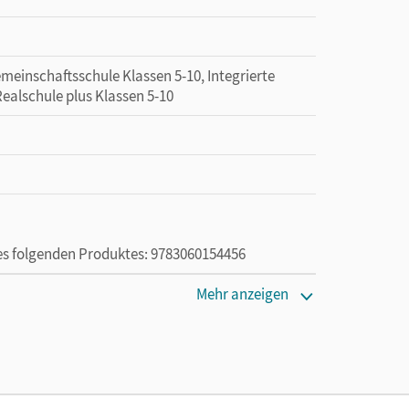
meinschaftsschule Klassen 5-10, Integrierte
ealschule plus Klassen 5-10
des folgenden Produktes: 9783060154456
Mehr anzeigen
ie das E-Book ein Jahr lang ergänzend zum Print-
ur von Lehrkräften und Schulen erworben werden.