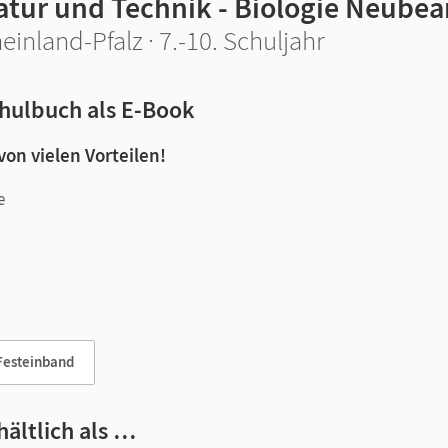
atur und Technik - Biologie Neubea
einland-Pfalz · 7.-10. Schuljahr
hulbuch als E-Book
 von vielen Vorteilen!
e
n und Lernen:
Festeinband
hältlich als …