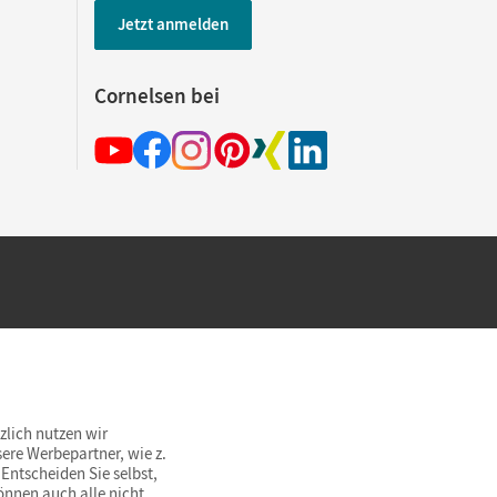
Jetzt anmelden
Cornelsen bei
hland beim Kauf im Cornelsen Onlineshop.
rsandkostenfrei innerhalb Deutschlands
zlich nutzen wir
ere Werbepartner, wie z.
Entscheiden Sie selbst,
önnen auch alle nicht