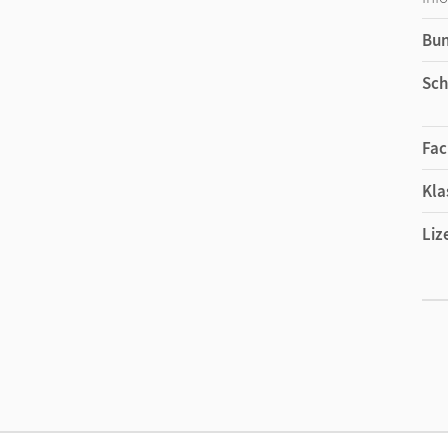
Bu
Sch
Fac
Kla
Liz
Ers
Liz
Ver