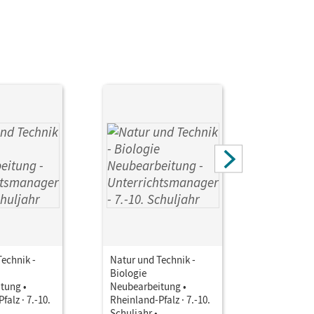
feld, Ulrike; Sinterhauf, Reinhard; Faehndrich,
l, Sandra; Stoll, Matthias; Weiler, Judith; Ohliger,
ana
echnik -
Natur und Technik -
Natur und
Biologie
Biologie
tung •
Neubearbeitung •
Neubearbe
falz · 7.-10.
Rheinland-Pfalz · 7.-10.
Rheinland-
Schuljahr •
Schuljahr 