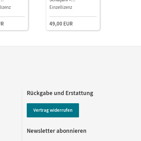
smanager E-
Unterrichtsmanager E-
Unterrich
lizenz
Einzellizenz
Testzuga
Book mit
Book mit
aterialien
Lehrkräftematerialien
Lehrkräft
UR
49,00 EUR
gstools
und Planungstools
und Planu
(Test-Zug
Rückgabe und Erstattung
Vertrag widerrufen
Newsletter abonnieren