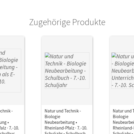
or/-in
Schröder, Norbert; Pätzelt, Cornelia; Austen
Anja; Walz, Franz; Kretzschmar, Erich; Kreche
Zugehörige Produkte
Sabine; Hintzen, Oliver; Weickenmeier, Rib
chnik -
Natur und Technik -
Natur und T
Biologie
Biologie
ung •
Neubearbeitung •
Neubearbei
lz · 7.-10.
Rheinland-Pfalz · 7.-10.
Rheinland-P
Schulbuch
Schuljahr • Schulbuch
Schuljahr •