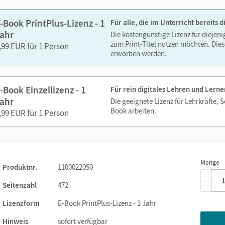
-Book PrintPlus-Lizenz - 1
Für alle, die im Unterricht bereits
ahr
Die kostengünstige Lizenz für diejen
zum Print-Titel nutzen möchten. Dies
,99 EUR für 1 Person
erworben werden.
-Book Einzellizenz - 1
Für rein digitales Lehren und Lerne
ahr
Die geeignete Lizenz für Lehrkräfte, 
Book arbeiten.
,99 EUR für 1 Person
Menge
1
Produktnr.
1100022050
-
Seitenzahl
472
Lizenzform
E-Book PrintPlus-Lizenz - 1 Jahr
Hinweis
sofort verfügbar