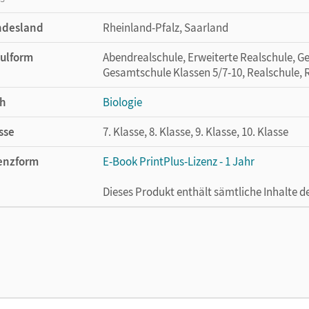
ndesland
Rheinland-Pfalz, Saarland
ulform
Abendrealschule, Erweiterte Realschule, Ge
Gesamtschule Klassen 5/7-10, Realschule, R
h
Biologie
sse
7. Klasse, 8. Klasse, 9. Klasse, 10. Klasse
enzform
E-Book PrintPlus-Lizenz - 1 Jahr
Dieses Produkt enthält sämtliche Inhalte 
cheinungsdatum
02.08.2021
enztext
Die kostengünstige Lizenz für diejenigen, d
Titel nutzen möchten. Diese Lizenz kann n
lag
Cornelsen Verlag