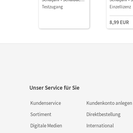
als E-Book
als E-Book
Testzugang
Einzellizenz
8,99 EUR
Unser Service für Sie
Kundenservice
Kundenkonto anlegen
Sortiment
Direktbestellung
Digitale Medien
International