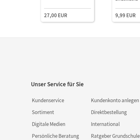
Animationen, digitalen
Mit Medien
Hilfen, interaktiven
27,00 EUR
9,99 EUR
Übungen und mehr
Unser Service für Sie
Kundenservice
Kundenkonto anlegen
Sortiment
Direktbestellung
Digitale Medien
International
Persönliche Beratung
Ratgeber Grundschule