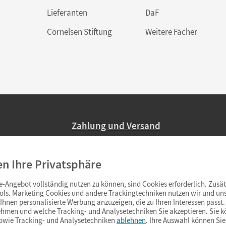
Lieferanten
DaF
Cornelsen Stiftung
Weitere Fächer
Zahlung und Versand
Nur 2,95 EUR Versandkosten in Deutsc
en Ihre Privatsphäre
Ab 59,– EUR Bestellwert liefern wir ve
(Lieferung in 3–6 Tagen).
-Angebot vollständig nutzen zu können, sind Cookies erforderlich. Zusät
ols. Marketing Cookies und andere Trackingtechniken nutzen wir und uns
hnen personalisierte Werbung anzuzeigen, die zu Ihren Interessen passt. 
hmen und welche Tracking- und Analysetechniken Sie akzeptieren. Sie k
sowie Tracking- und Analysetechniken
ablehnen
. Ihre Auswahl können Sie