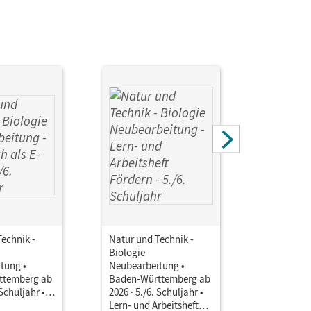
echnik -
Natur und Technik -
Natur und
Biologie
Biologie
tung •
Neubearbeitung •
Neubearbe
ttemberg ab
Baden-Württemberg ab
Baden-Wü
 Schuljahr •
2026 · 5./6. Schuljahr •
2026 · 5./6
als E-Book
Lern- und Arbeitsheft
Unterrich
Einzellize