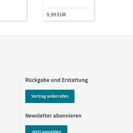
Fördern
Book mit
Lehrkräft
9,99 EUR
39,00 E
und Planu
Rückgabe und Erstattung
Vertrag widerrufen
Newsletter abonnieren
Jetzt anmelden