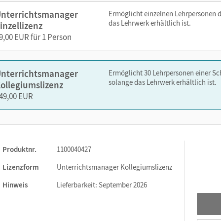
 zu jedem Unterkapitel
nterrichtsmanager
Ermöglicht einzelnen Lehrpersonen 
ste dich!-Seiten
das Lehrwerk erhältlich ist.
inzellizenz
tels zum Prüfen und Wiederholen des notwendigen Vorwissens
9,00 EUR für 1 Person
für jedes Unterkapitel
nterrichtsmanager
Ermöglicht 30 Lehrpersonen einer S
Hilfen zu jedem Unterkapitel (auch editierbar)
solange das Lehrwerk erhältlich ist.
ollegiumslizenz
49,00 EUR
nelsen.de oder über die Cornelsen Lernen App.
Produktnr.
1100040427
Lizenzform
Unterrichtsmanager Kollegiumslizenz
Hinweis
Lieferbarkeit: September 2026