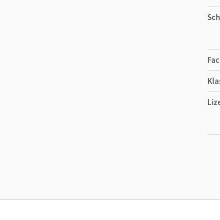
Sch
Fac
Kla
Liz
Liz
Ver