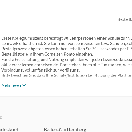
Bestellb
Diese Kollegiumslizenz berechtigt
30 Lehrpersonen einer Schule
zur Nu
Lehrwerk erhältlich ist. Sie kann nur von Lehrpersonen bzw. Schulen/S
Bestellprozess abgeschlossen haben, erhalten Sie 30 Lizenzcodes per E-Ma
Bestellhistorie in Ihrem Cornelsen Konto einsehen.
Für die Freischaltung und Nutzung empfehlen wir jeden Lizenzcode sepa
aktivieren:
lernen.cornelsen.de
. Dort stehen Ihnen alle Funktionen, wi
Verbindung, vollumfänglich zur Verfügung.
Bitte beachten Sie, dass Ihre Schule/Institution bei Nutzung der Plattf
Mehr lesen
os
ndesland
Baden-Württemberg