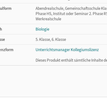
ulform
Abendrealschule, Gemeinschaftsschule Klass
Phase HS, Institut oder Seminar 2. Phase RS
Werkrealschule
h
Biologie
sse
5. Klasse, 6. Klasse
enzform
Unterrichtsmanager Kollegiumslizenz
Dieses Produkt enthält sämtliche Inhalte 
enztext
Ermöglicht 30 Lehrpersonen einer Schule 
Lehrwerk erhältlich ist.
lag
Cornelsen Verlag