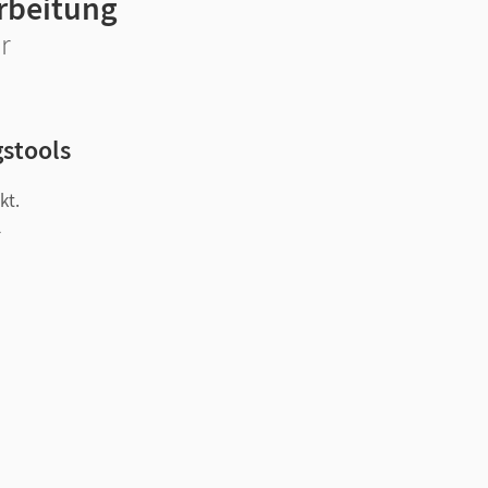
rbeitung
r
gstools
kt.
l