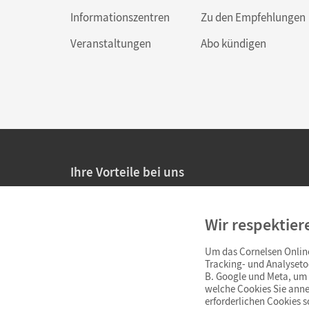
Informationszentren
Zu den Empfehlungen
Veranstaltungen
Abo kündigen
Ihre Vorteile bei uns
20% Prüfnachlass für Lehrkräfte
Wir respektier
Persönliche Angebote für Lehrkräfte
Um das Cornelsen Online
Sicheres Einkaufen mit SSL-Verschlüsselung
Tracking- und Analyseto
B. Google und Meta, um I
Verlängerte
Widerrufsfrist
von 4 Wochen
welche Cookies Sie anne
erforderlichen Cookies 