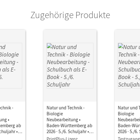
Zugehörige Produkte
chnik -
Natur und Technik -
Natur und T
Biologie
Biologie
ung •
Neubearbeitung •
Neubearbei
temberg ab
Baden-Württemberg ab
Baden-Wür
Schuljahr •
2026 · 5./6. Schuljahr •
2026 · 5./6.
ls E-Book
Schulbuch als E-Book
Schulbuch 
PrintPlus-Lizenz
Testzugang