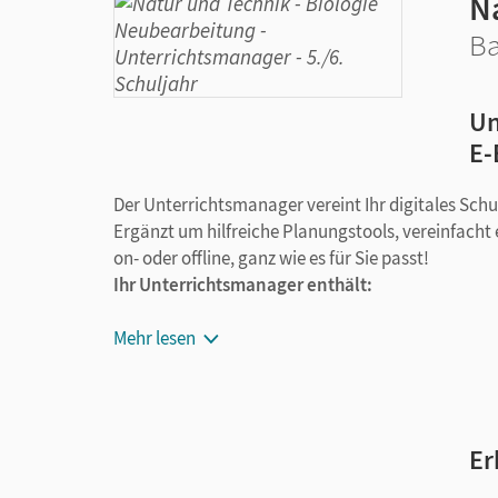
N
Ba
Un
E-
Der Unterrichtsmanager vereint Ihr digitales Sch
Ergänzt um hilfreiche Planungstools, vereinfacht e
on- oder offline, ganz wie es für Sie passt!
Ihr Unterrichtsmanager enthält:
das E-Book
Mehr lesen
alle Materialien seitengenau zugeordnet
alle Medien, die über die QR-Codes im Sch
Videos, Animationen und bewegte Bilder
Lösungen zu allen Aufgaben im Schulbuch
Er
Hilfen zu den mittleren und schweren Aufg