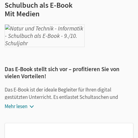
Schulbuch als E-Book
Mit Medien
Das E-Book stellt sich vor – profitieren Sie von
vielen Vorteilen!
Das E-Book ist der ideale Begleiter für Ihren digital
gestützten Unterricht. Es entlastet Schultaschen und
Rucksäcke und ist jederzeit unkompliziert verfügbar.
Mehr lesen
Außerdem unterstützt es mit vielen digitalen Funktionen
das Lehren und Lernen:
Notizen erstellen