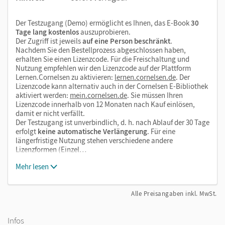
Dateivorlagen
Arbeitsblätter als Hilfe für Aufgaben im Schulbuch
Der Testzugang (Demo) ermöglicht es Ihnen, das E-Book
30
Tage lang kostenlos
auszuprobieren.
Der Zugriff ist jeweils
auf eine Person beschränkt
.
Nachdem Sie den Bestellprozess abgeschlossen haben,
erhalten Sie einen Lizenzcode. Für die Freischaltung und
Nutzung empfehlen wir den Lizenzcode auf der Plattform
Lernen.Cornelsen zu aktivieren:
lernen.cornelsen.de
. Der
Lizenzcode kann alternativ auch in der Cornelsen E-Bibliothek
aktiviert werden:
mein.cornelsen.de
. Sie müssen Ihren
Lizenzcode innerhalb von 12 Monaten nach Kauf einlösen,
damit er nicht verfällt.
Der Testzugang ist unverbindlich, d. h. nach Ablauf der 30 Tage
erfolgt
keine automatische Verlängerung
. Für eine
längerfristige Nutzung stehen verschiedene andere
Lizenzformen (Einzel…
Mehr lesen
Alle Preisangaben inkl. MwSt.
Infos