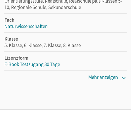
Orientierungsstufe, Realschule, Realschule plus Klassen 5-
10, Regionale Schule, Sekundarschule
Fach
Naturwissenschaften
Klasse
5. Klasse, 6. Klasse, 7. Klasse, 8. Klasse
Lizenzform
E-Book Testzugang 30 Tage
Erscheinungsdatum
Mehr anzeigen
02.08.2021
Lizenztext
Kostenloser Zugang, um das E-Book 30 Tage lang zu testen
Verlag
Cornelsen Verlag