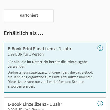
Jederzeit unkompliziert verfügbar
Viele digitale Funktionen unterstützen das Lehren und
Kartoniert
Lernen:
Notizen erstellen
Erhältlich als …
Markierungen setzen
Text ergänzen
E-Book PrintPlus-Lizenz - 1 Jahr
Lesezeichen hinzufügen
2,99 EUR für 1 Person
Suchen im Text
Für alle, die im Unterricht bereits die Printausgabe
Zoomen
verwenden
Die kostengünstige Lizenz für diejenigen, die das E-Book
ein Jahr lang ergänzend zum Print-Titel nutzen möchten.
Diese Lizenz kann nur von Lehrkräften und Schulen
erworben werden.
E-Book Einzellizenz - 1 Jahr
9,99 EUR für 1 Person