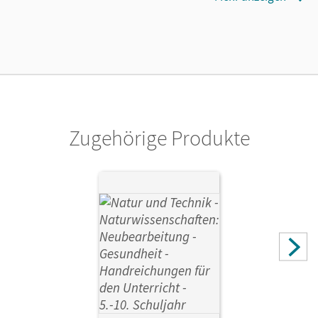
02.08.2021
Lizenztext
Die kostengünstige Lizenz für diejenigen, die das E-Book
ein Jahr lang ergänzend zum Print-Titel nutzen möchten.
Diese Lizenz kann nur von Lehrkräften und Schulen
erworben werden.
Zugehörige Produkte
Verlag
Cornelsen Verlag