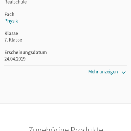
Realschule
Fach
Physik
Klasse
7. Klasse
Erscheinungsdatum
24.04.2019
Maße
Mehr anzeigen
Länge: 29,8 cm, Breite: 21,1 cm, Höhe: 1 cm
Verlag
Cornelsen Verlag
Autor/-in
Lichtenberger, Jochim; Hörter, Christian; Ungelenk, Sven;
Hirschbolz, Nico; Bauer, Viola; Kiener, Peter
Zugehörige Produkte