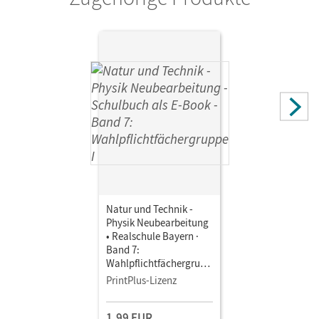
Natur und Technik -
Physik Neubearbeitung
• Realschule Bayern ·
Band 7:
Wahlpflichtfächergrupp
e I • Schulbuch als E-
PrintPlus-Lizenz
Book
1,99 EUR