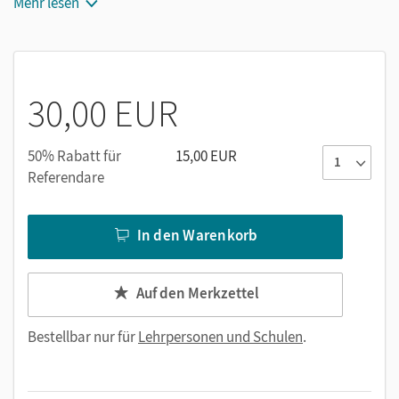
anderem mit vorstrukturierten Hefteinträgen),
Mehr lesen
Kopiervorlagen zu Simulationen und Animationen,
einführende Hinweise für Lehrkräfte zu den
Themenbereichen des Lehrplans sowie
Glossare für Schüler-/innen zu den Themenbereichen
30,00 EUR
des Lehrplans mit schülergerechter Erklärung der im
Schulbuch ausgewiesenen Lernwörter.
50% Rabatt für
15,00 EUR
Referendare
In den Warenkorb
Auf den Merkzettel
Bestellbar nur für
Lehrpersonen und Schulen
.