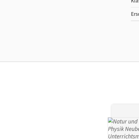
Kla
Ers
Ma
Ver
Aut