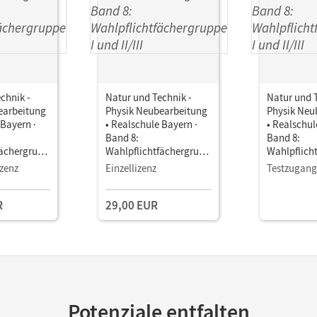
chnik -
Natur und Technik -
Natur und T
earbeitung
Physik Neubearbeitung
Physik Neu
 Bayern ·
• Realschule Bayern ·
• Realschul
Band 8:
Band 8:
fächergrupp
Wahlpflichtfächergrupp
Wahlpflich
e I und II/III •
e I und II/III
zenz
Einzellizenz
Testzugang
manager E-
Unterrichtsmanager E-
Unterricht
Book mit
Book mit
R
29,00 EUR
terialien
Lehrkräftematerialien
Lehrkräftem
stools
und Planungstools
und Planun
(Test-Zuga
Potenziale entfalten