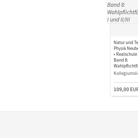
Natur und Te
Physik Neub
• Realschule
Band 8:
Wahlpflicht
e I und II/III •
Kollegiumsli
Unterrichts
Book mit
109,00 EU
Lehrkräftema
und Planung