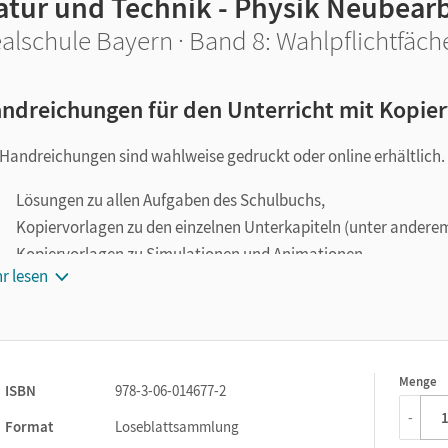
atur und Technik - Physik Neubear
alschule Bayern · Band 8: Wahlpflichtfächer
ndreichungen für den Unterricht mit Kopie
 Handreichungen sind wahlweise gedruckt oder online erhältlich. 
Lösungen zu allen Aufgaben des Schulbuchs,
Kopiervorlagen zu den einzelnen Unterkapiteln (unter anderem
Kopiervorlagen zu Simulationen und Animationen,
r lesen
einführende Hinweise für Lehrkräfte zu den Themenbereichen 
Glossare für Schüler-/innen zu den Themenbereichen des Lehrp
Schulbuch ausgewiesenen Lernwörter.
Menge
1
ISBN
978-3-06-014677-2
-
Format
Loseblattsammlung