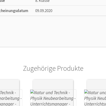
sse
8. Klasse
cheinungsdatum
09.09.2020
ße
Länge: 29,7 cm, Breite: 21 cm, Höhe: 1,8 cm
lag
Cornelsen Verlag
or/-in
Hörter, Christian; Ungelenk, Sven; Hirschbol
Zugehörige Produkte