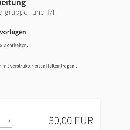
beitung
gruppe I und II/III
rvorlagen
Sie enthalten:
 mit vorstrukturierten Hefteinträgen),
des Lehrplans sowie
lans mit schülergerechter Erklärung der im
30,00 EUR
+