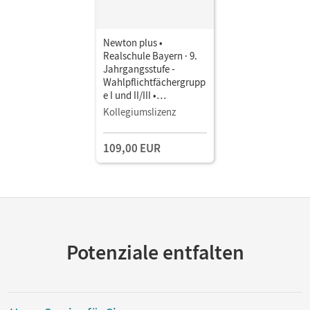
Newton plus •
Realschule Bayern · 9.
Jahrgangsstufe -
Wahlpflichtfächergrupp
e I und II/III •
Unterrichtsmanager E-
Kollegiumslizenz
Book mit
Lehrkräftematerialien
109,00 EUR
und Planungstools
Potenziale entfalten