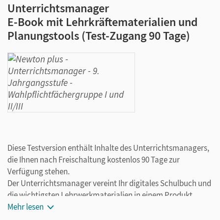
Unterrichtsmanager
E-Book mit Lehrkräftematerialien und
Planungstools (Test-Zugang 90 Tage)
Diese Testversion enthält Inhalte des Unterrichtsmanagers,
die Ihnen nach Freischaltung kostenlos 90 Tage zur
Verfügung stehen.
Der Unterrichtsmanager vereint Ihr digitales Schulbuch und
die wichtigsten Lehrwerkmaterialien in einem Produkt.
Ergänzt um hilfreiche Planungstools, vereinfacht er Ihre
Mehr lesen
Unterrichtsvorbereitung enorm.