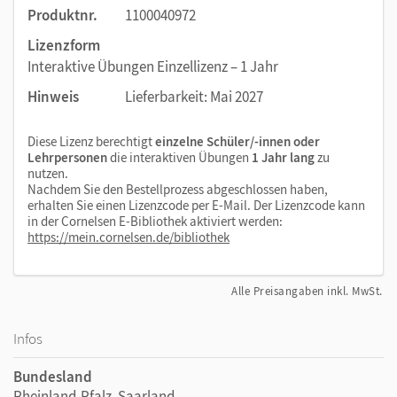
Die interaktiven Übungen sind auch
Produktnr.
1100040972
lehrwerkunabhängig einsetzbar.
Lizenzform
Interaktive Übungen Einzellizenz – 1 Jahr
Hinweis
Lieferbarkeit: Mai 2027
Diese Lizenz berechtigt
einzelne Schüler/-innen oder
Lehrpersonen
die interaktiven Übungen
1 Jahr lang
zu
nutzen.
Nachdem Sie den Bestellprozess abgeschlossen haben,
erhalten Sie einen Lizenzcode per E-Mail. Der Lizenzcode kann
in der Cornelsen E-Bibliothek aktiviert werden:
https://mein.cornelsen.de/bibliothek
Alle Preisangaben inkl. MwSt.
Infos
Bundesland
Rheinland-Pfalz, Saarland