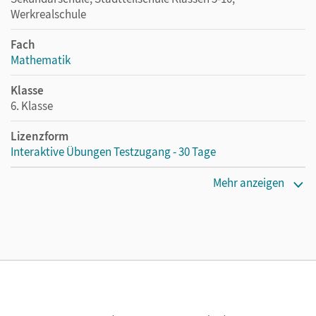
Werkrealschule
Fach
Mathematik
Klasse
6. Klasse
Lizenzform
Interaktive Übungen Testzugang - 30 Tage
Erscheinungsdatum
Mehr anzeigen
05.05.2026
Lizenztext
Kostenloser Zugang, um die interaktiven Übungen 30 Tage
lang zu testen
Verlag
Cornelsen Verlag