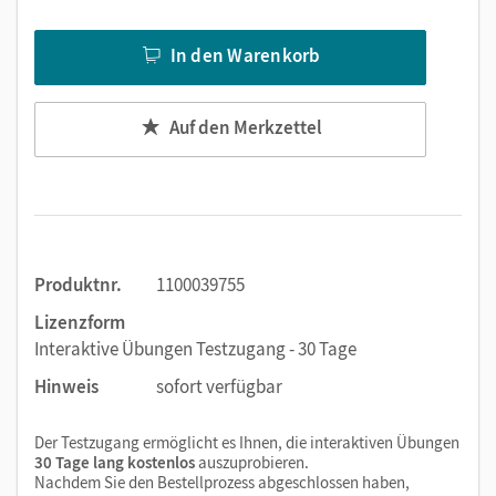
selbstständig arbeiten können – im Unterricht oder zu
Hause.
In den Warenkorb
In der automatischen Ergebniskontrolle erhalten die
Schüler/-innen gezielte Hinweise und gelangen
selbstständig zur Lösung. Das sorgt für
Auf den Merkzettel
Erfolgserlebnisse.
Jede/-r trainiert auf dem Niveau, das dem eigenen
Lernstand entspricht. So fördern und fordern Sie alle
Schüler/-innen der Klasse digital und sparen dabei
Zeit und Papier.
Die interaktiven Übungen sind auch
Produktnr.
1100039755
lehrwerkunabhängig einsetzbar.
Lizenzform
Interaktive Übungen Testzugang - 30 Tage
Hinweis
sofort verfügbar
Der Testzugang ermöglicht es Ihnen, die interaktiven Übungen
30 Tage lang kostenlos
auszuprobieren.
Nachdem Sie den Bestellprozess abgeschlossen haben,