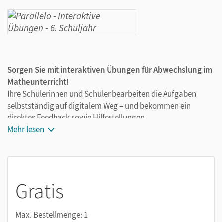
Sorgen Sie mit interaktiven Übungen für Abwechslung im
Matheunterricht!
Ihre Schülerinnen und Schüler bearbeiten die Aufgaben
selbstständig auf digitalem Weg – und bekommen ein
direktes Feedback sowie Hilfestellungen.
Das bieten die interaktiven Übungen:
Mehr lesen
Ca. 200 Aufgabenpäckchen mit je 6 Übungen pro
Klassenstufe auf zwei Niveaus passen genau zum
Schulbuch.
Gratis
Schrittrechner: Bei den Algebra-Aufgaben werden
individuelle Rechenwege der Lernenden automatisch
erkannt. Außerdem gibt es Hilfestellungen, sodass alle
Max. Bestellmenge: 1