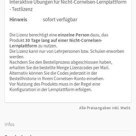
Interaktive Übungen für Nicht-Cornelsen-Lernplattform
Schüler/-innen gezielte Hinweise und gelangen
- Testlizenz
selbstständig zur Lösung. Das sorgt für
Erfolgserlebnisse.
Hinweis
sofort verfügbar
Jede/-r trainiert auf dem Niveau, das dem eigenen
Lernstand entspricht. So fördern und fordern Sie alle
Die Lizenz berechtigt eine
einzelne Person
dazu, das
Schüler/-innen der Klasse digital und sparen dabei
Produkt
30 Tage lang auf einer Nicht-Cornelsen-
Lernplattform
zu nutzen.
Zeit und Papier.
Die Lizenz kann nur von Lehrpersonen bzw. Schulen erworben
Die interaktiven Übungen sind auch
werden.
Nachdem Sie den Bestellprozess abgeschlossen haben,
lehrwerkunabhängig einsetzbar.
erhalten Sie die bestellte Menge Lizenzcodes per Mail.
Alternativ können Sie die Codes jederzeit in der
Bestellhistorie in Ihrem Cornelsen-Konto einsehen.
Vor Nutzung des Produkts muss in der Regel eine
Konfiguration in der Lernplattform erfolgen.
Alle Preisangaben inkl. MwSt.
Infos