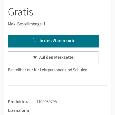
Ihre Daten sind jederzeit geschützt. Daten der Schüler/-innen
Gratis
werden von Cornelsen nicht erhoben.
Das bieten die interaktiven Übungen:
Max. Bestellmenge: 1
Ca. 200 Aufgabenpäckchen mit je 6 Übungen pro
Klassenstufe auf drei Niveaus passen genau zum
In den Warenkorb
Schulbuch.
GeoGebra-Applets veranschaulichen mathematische
Auf den Merkzettel
Zusammenhänge.
Schrittrechner: Bei den Algebra-Aufgaben werden
Bestellbar nur für
Lehrpersonen und Schulen
.
individuelle Rechenwege der Lernenden automatisch
erkannt. Außerdem gibt es Hilfestellungen, sodass alle
selbstständig arbeiten können - im Unterricht oder zu
Hause.
Mit Dashboards für Lehrkräfte und Schüler/-innen
Produktnr.
1100039795
behalten Sie den Lernstand stets im Blick.
Lizenzform
In der automatischen Ergebniskontrolle erhalten die