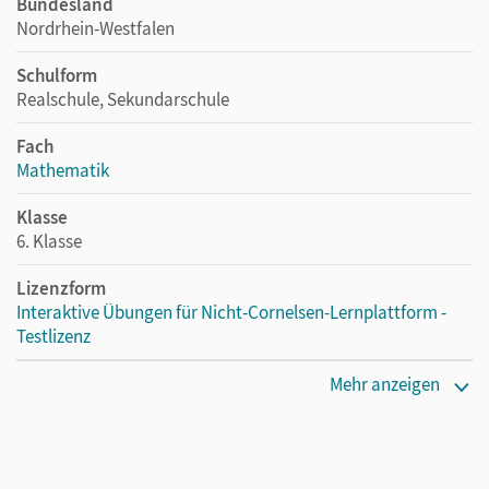
Bundesland
Nordrhein-Westfalen
Schulform
Realschule, Sekundarschule
Fach
Mathematik
Klasse
6. Klasse
Lizenzform
Interaktive Übungen für Nicht-Cornelsen-Lernplattform -
Testlizenz
Erscheinungsdatum
Mehr anzeigen
24.01.2025
Lizenztext
Die Lizenz berechtigt eine einzelne Person, das Produkt 30