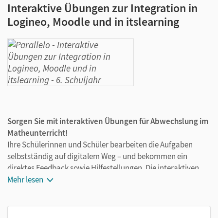
Interaktive Übungen zur Integration in
Logineo, Moodle und in itslearning
Sorgen Sie mit interaktiven Übungen für Abwechslung im
Matheunterricht!
Ihre Schülerinnen und Schüler bearbeiten die Aufgaben
selbstständig auf digitalem Weg – und bekommen ein
direktes Feedback sowie Hilfestellungen. Die interaktiven
Übungen lassen sich ausschließlich über die
Mehr lesen
Lernmanagement-Systeme
Logineo, Moodle
oder
itslearning
nutzen. Das macht den digitalen Umgang nicht
nur einfach und übersichtlich, sondern auch sicher: