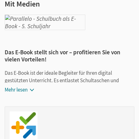
Mit Medien
Das E-Book stellt sich vor – profitieren Sie von
vielen Vorteilen!
Das E-Book ist der ideale Begleiter für Ihren digital
gestützten Unterricht. Es entlastet Schultaschen und
Rucksäcke und ist jederzeit unkompliziert verfügbar.
Mehr lesen
Außerdem unterstützt es mit vielen digitalen Funktionen
das Lehren und Lernen:
Notizen erstellen
Markierungen setzen
Text ergänzen