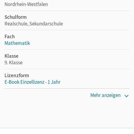
Nordrhein-Westfalen
Schulform
Realschule, Sekundarschule
Fach
Mathematik
Klasse
9. Klasse
Lizenzform
E-Book Einzellizenz - 1 Jahr
Erscheinungsdatum
Mehr anzeigen
16.05.2024
Lizenztext
Die geeignete Lizenz für Lehrkräfte, Schulen oder
Privatpersonen, die nur mit dem E-Book arbeiten.