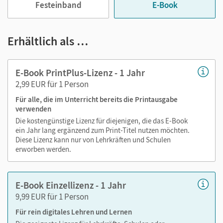
Festeinband
E-Book
Das E-Book enthält:
Erhältlich als …
zahlreiche Erklärfilme
E-Book PrintPlus-Lizenz - 1 Jahr
vertonte Worterklärungen
2,99 EUR für 1 Person
Tipps zu Aufgaben
Für alle, die im Unterricht bereits die Printausgabe
verwenden
Die kostengünstige Lizenz für diejenigen, die das E-Book
ein Jahr lang ergänzend zum Print-Titel nutzen möchten.
Diese Lizenz kann nur von Lehrkräften und Schulen
erworben werden.
E-Book Einzellizenz - 1 Jahr
9,99 EUR für 1 Person
Für rein digitales Lehren und Lernen