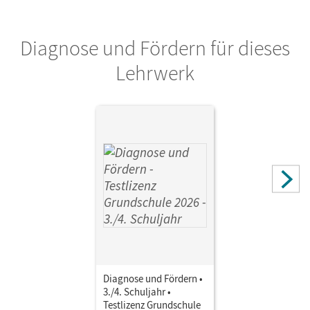
Verlag
Cornelsen Verlag
Diagnose und Fördern für dieses
Autor/-in
Lehrwerk
Batzer, Susanne; Cichon, Martin; Wachter, Martin;
Kuckuck, Vera; Pfeffer, Jessica; Zillgens, Rainer; Kreuz,
Jeannine; Perbandt, Katharina
Diagnose und Fördern •
3./4. Schuljahr •
Testlizenz Grundschule